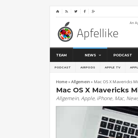
⌂




An A
TEAM
NEWS
PODCAST
PODCAST
AIRPODS
APPLE TV
APP
Home
»
Allgemein
»
Mac OS X Mavericks Mi
Mac OS X Mavericks Mi
Allgemein
,
Apple
,
iPhone
,
Mac
,
New