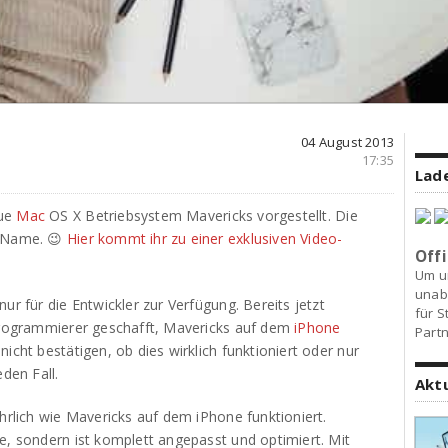
04 August 2013
17:35
Lade
eue
Mac
OS X Betriebsystem Mavericks vorgestellt. Die
r Name. 😉
Hier kommt ihr zu einer exklusiven Video-
Offi
Um u
unab
ur für die Entwickler zur Verfügung. Bereits jetzt
für S
-Programmierer geschafft, Mavericks auf dem
iPhone
Partn
icht bestätigen, ob dies wirklich funktioniert oder nur
eden Fall.
Akt
ührlich wie Mavericks auf dem iPhone funktioniert.
e, sondern ist komplett angepasst und optimiert. Mit