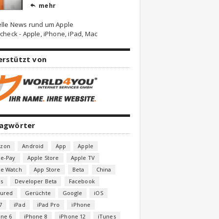
mehr

elle News rund um Apple
check - Apple, iPhone, iPad, Mac
erstützt von
lagwörter
zon
Android
App
Apple
le-Pay
Apple Store
Apple TV
le Watch
App Store
Beta
China
s
Developer Beta
Facebook
tured
Gerüchte
Google
iOS
7
iPad
iPad Pro
iPhone
one 6
iPhone 8
iPhone 12
iTunes