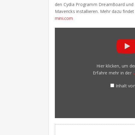
den Cydia Programm DreamBoard und iFi
Mavericks installieren. Mehr dazu findet
mini.com
„Mavericks
Mini“
von
YouTube
anzeigen
Hier klicken, um d
Erfahre mehr in der
Inhalt v