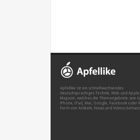
Apfellike ist ein schnellwachsendes
deutschsprachiges Technik, Web und Apple
Magazin, welches die Themengebiete, wie A
iPhone, iPad, Mac, Google, Facebook oder 
Form von Artikeln, News und Videos behand