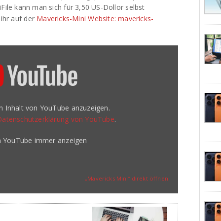
le kann man sich für 3,50 US-Dollor selbst
 ihr auf der
Mavericks-Mini Website: mavericks-
en Inhalt von YouTube anzuzeigen.
Datenschutzerklärung von YouTube
.
on YouTube immer anzeigen
„Mavericks Mini“ direkt öffnen