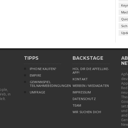
Key
Mac
Qui
Sich
Upd
TIPPS
BACKSTAGE
AB
NE
IPHONE KAUFEN?
HOL DIR DIE APFELLIKE-
APP!
Apfe
EMPIRE
deu
KONTAKT
GEWINNSPIEL
App
TEILNAHMEBEDINGUNGEN
WERBEN / MEDIADATEN
Red
pple,
UMFRAGE
IMPRESSUM
neu
Web, in
The
elt.
DATENSCHUTZ
Goo
TEAM
setz
und
WIR SUCHEN DICH!
and
Ger
New