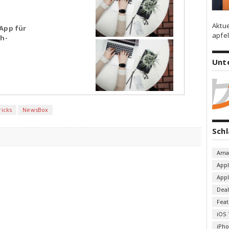
Aktu
App für
apfel
sh-
Unt
icks
NewsBox
Sch
Ama
App
App
Deal
Fea
iOS 
iPh