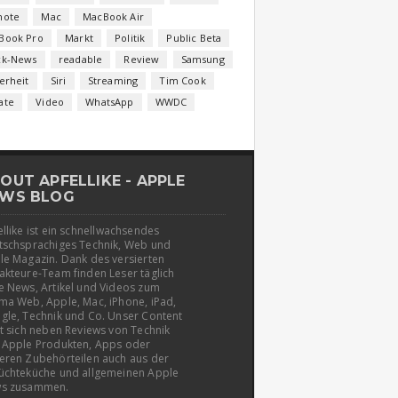
note
Mac
MacBook Air
Book Pro
Markt
Politik
Public Beta
ck-News
readable
Review
Samsung
erheit
Siri
Streaming
Tim Cook
ate
Video
WhatsApp
WWDC
OUT APFELLIKE - APPLE
WS BLOG
llike ist ein schnellwachsendes
tschsprachiges Technik, Web und
le Magazin. Dank des versierten
akteure-Team finden Leser täglich
e News, Artikel und Videos zum
ma Web, Apple, Mac, iPhone, iPad,
gle, Technik und Co. Unser Content
t sich neben Reviews von Technik
 Apple Produkten, Apps oder
eren Zubehörteilen auch aus der
üchteküche und allgemeinen Apple
s zusammen.