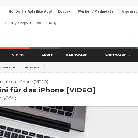
Hol Dir die Apfellike-App!
Kontakt
Werben / Mediadaten
Impress
pple a day keeps the Doctor away
VIDEO
APPLE
HARDWARE
SOFTWARE
LE WATCH
HOMEKIT
ni für das iPhone [VIDEO]
ni für das iPhone [VIDEO]
s
,
Video