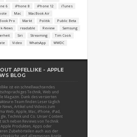
one 6
iPhone 8
iPhone 12
iTunes
note
Mac
MacBook Air
Book Pro
Markt
Politik
Public Beta
ck-News
readable
Review
Samsung
erheit
Siri
Streaming
Tim Cook
ate
Video
WhatsApp
WWDC
OUT APFELLIKE - APPLE
WS BLOG
llike ist ein schnellwachsendes
tschsprachiges Technik, Web und
le Magazin. Dank des versierten
akteure-Team finden Leser täglich
e News, Artikel und Videos zum
ma Web, Apple, Mac, iPhone, iPad,
gle, Technik und Co. Unser Content
t sich neben Reviews von Technik
 Apple Produkten, Apps oder
eren Zubehörteilen auch aus der
üchteküche und allgemeinen Apple