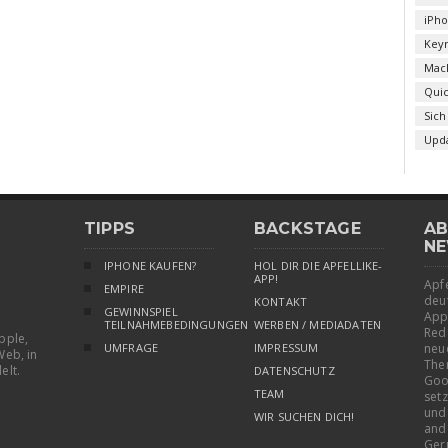
iPh
Key
Mac
Qui
Sich
Upd
TIPPS
BACKSTAGE
AB
NE
IPHONE KAUFEN?
HOL DIR DIE APFELLIKE-
APP!
Apfe
EMPIRE
deu
KONTAKT
GEWINNSPIEL
App
TEILNAHMEBEDINGUNGEN
WERBEN / MEDIADATEN
Red
pple,
UMFRAGE
IMPRESSUM
neu
Web, in
The
elt.
DATENSCHUTZ
Goo
TEAM
setz
und
WIR SUCHEN DICH!
and
Ger