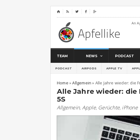
⌂




An A
TEAM
NEWS
PODCAST
PODCAST
AIRPODS
APPLE TV
APP
Home
»
Allgemein
»
Alle Jahre wieder: die
Alle Jahre wieder: di
5S
Allgemein
,
Apple
,
Gerüchte
,
iPhone