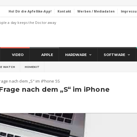
Hol Dir die Apfellike-App!
Kontakt
Werben / Mediadaten
Impress
pple a day keeps the Doctor away
VIDEO
APPLE
HARDWARE
SOFTWARE
LE WATCH
HOMEKIT
 Frage nach dem „S“ im iPhone 5S
e Frage nach dem „S“ im iPhone