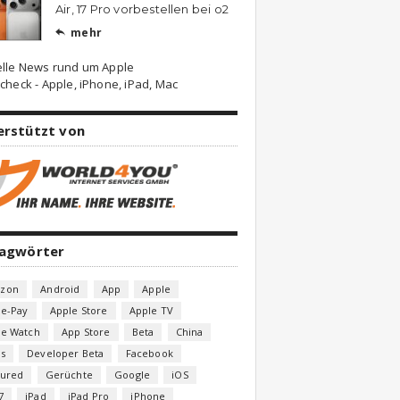
Air, 17 Pro vorbestellen bei o2
mehr

elle News rund um Apple
check - Apple, iPhone, iPad, Mac
erstützt von
lagwörter
zon
Android
App
Apple
le-Pay
Apple Store
Apple TV
le Watch
App Store
Beta
China
s
Developer Beta
Facebook
tured
Gerüchte
Google
iOS
7
iPad
iPad Pro
iPhone