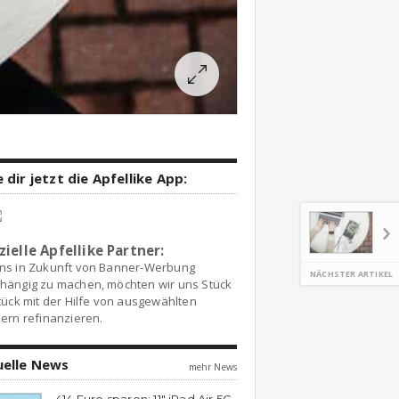
 dir jetzt die Apfellike App:
zielle Apfellike Partner:
ns in Zukunft von Banner-Werbung
NÄCHSTER ARTIKEL
hängig zu machen, möchten wir uns Stück
tück mit der Hilfe von ausgewählten
ern refinanzieren.
uelle News
mehr News
414 Euro sparen: 11″ iPad Air 5G