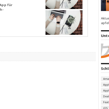
App für
sh-
Aktu
apfel
Unt
Sch
Ama
App
App
Deal
Fea
iOS 