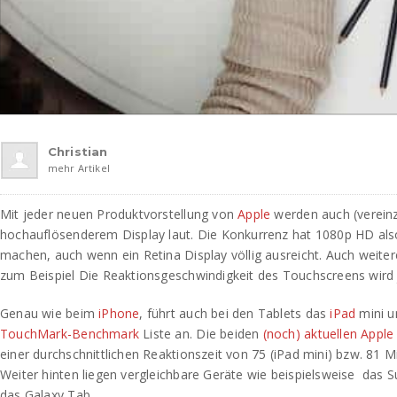
Christian
mehr Artikel
Mit jeder neuen Produktvorstellung von
Apple
werden auch (vereinz
hochauflösenderem Display laut. Die Konkurrenz hat 1080p HD al
machen, auch wenn ein Retina Display völlig ausreicht. Auch weiter
zum Beispiel Die Reaktionsgeschwindigkeit des Touchscreens wird
Genau wie beim
iPhone
, führt auch bei den Tablets das
iPad
mini u
TouchMark-Benchmark
Liste an. Die beiden
(noch) aktuellen Apple
einer durchschnittlichen Reaktionszeit von 75 (iPad mini) bzw. 81 Mi
Weiter hinten liegen vergleichbare Geräte wie beispielsweise das S
das Galaxy Tab.