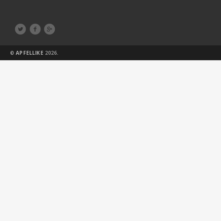



©
APFELLIKE
2026.