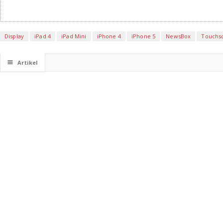
Display
iPad 4
iPad Mini
iPhone 4
iPhone 5
NewsBox
Touchs
☰
Artikel