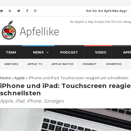
Hol Dir die Apfellike-App!
⌂




An Apple a day keeps the Doctor awa
TEAM
NEWS
PODCAST
VIDEO
APP
AIRPODS
APPLE TV
APPLE WATCH
HOMEKIT
HOMEPOD
Home
»
Apple
»
iPhone und iPad: Touchscreen reagiert am schnellsten
iPhone und iPad: Touchscreen reagie
schnellsten
Apple
,
iPad
,
iPhone
,
Sonstiges