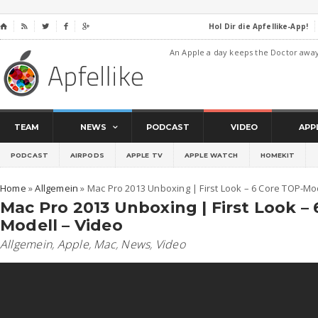
Hol Dir die Apfellike-App!
⌂




An Apple a day keeps the Doctor awa
TEAM
NEWS
PODCAST
VIDEO
APP
PODCAST
AIRPODS
APPLE TV
APPLE WATCH
HOMEKIT
Home
»
Allgemein
»
Mac Pro 2013 Unboxing | First Look – 6 Core TOP-Mo
Mac Pro 2013 Unboxing | First Look –
Modell – Video
Allgemein
,
Apple
,
Mac
,
News
,
Video