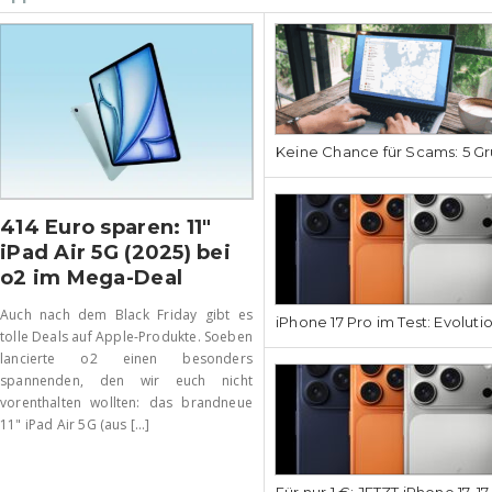
Keine Chance für Scams: 5 Gr
414 Euro sparen: 11″
iPad Air 5G (2025) bei
o2 im Mega-Deal
Auch nach dem Black Friday gibt es
iPhone 17 Pro im Test: Evoluti
tolle Deals auf Apple-Produkte. Soeben
lancierte o2 einen besonders
spannenden, den wir euch nicht
vorenthalten wollten: das brandneue
11" iPad Air 5G (aus [...]
Für nur 1 €: JETZT iPhone 17, 1