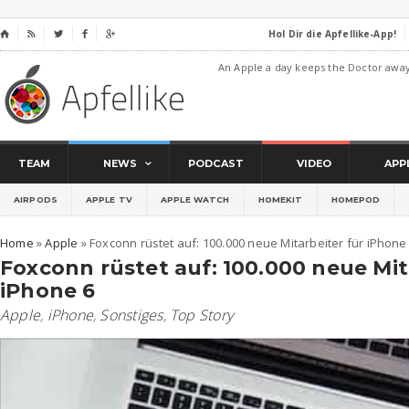
Hol Dir die Apfellike-App!
⌂




An Apple a day keeps the Doctor awa
TEAM
NEWS
PODCAST
VIDEO
APP
AIRPODS
APPLE TV
APPLE WATCH
HOMEKIT
HOMEPOD
Home
»
Apple
»
Foxconn rüstet auf: 100.000 neue Mitarbeiter für iPhone
Foxconn rüstet auf: 100.000 neue Mit
iPhone 6
Apple
,
iPhone
,
Sonstiges
,
Top Story