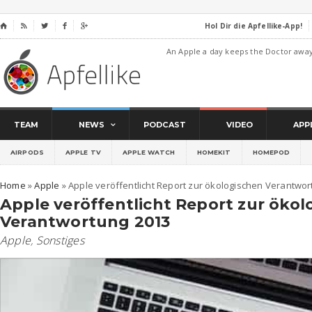
Hol Dir die Apfellike-App!
⌂




An Apple a day keeps the Doctor awa
TEAM
NEWS
PODCAST
VIDEO
APP
AIRPODS
APPLE TV
APPLE WATCH
HOMEKIT
HOMEPOD
Home
»
Apple
»
Apple veröffentlicht Report zur ökologischen Verantwor
Apple veröffentlicht Report zur öko
Verantwortung 2013
Apple
,
Sonstiges