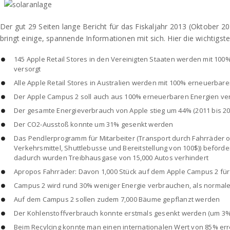
Der gut 29 Seiten lange Bericht für das Fiskaljahr 2013 (Oktober 
bringt einige, spannende Informationen mit sich. Hier die wichtigste
145 Apple Retail Stores in den Vereinigten Staaten werden mit 10
versorgt
Alle Apple Retail Stores in Australien werden mit 100% erneuerbar
Der Apple Campus 2 soll auch aus 100% erneuerbaren Energien ve
Der gesamte Energieverbrauch von Apple stieg um 44% (2011 bis 20
Der CO2-Ausstoß konnte um 31% gesenkt werden
Das Pendlerprogramm für Mitarbeiter (Transport durch Fahrräder o
Verkehrsmittel, Shuttlebusse und Bereitstellung von 100$)) beförde
dadurch wurden Treibhausgase von 15,000 Autos verhindert
Apropos Fahrräder: Davon 1,000 Stück auf dem Apple Campus 2 für M
Campus 2 wird rund 30% weniger Energie verbrauchen, als norma
Auf dem Campus 2 sollen zudem 7,000 Bäume gepflanzt werden
Der Kohlenstoffverbrauch konnte erstmals gesenkt werden (um 3%
Beim Recylcing konnte man einen internationalen Wert von 85% er