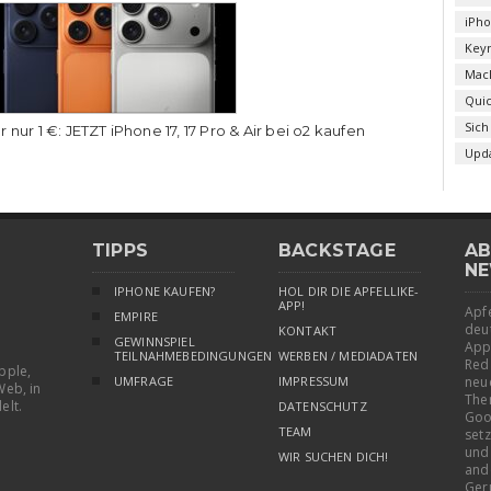
iPh
Key
Mac
Qui
Sich
r nur 1 €: JETZT iPhone 17, 17 Pro & Air bei o2 kaufen
Upd
TIPPS
BACKSTAGE
AB
NE
IPHONE KAUFEN?
HOL DIR DIE APFELLIKE-
APP!
Apfe
EMPIRE
deu
KONTAKT
GEWINNSPIEL
App
TEILNAHMEBEDINGUNGEN
WERBEN / MEDIADATEN
Red
pple,
UMFRAGE
IMPRESSUM
neu
Web, in
The
elt.
DATENSCHUTZ
Goo
TEAM
setz
und
WIR SUCHEN DICH!
and
Ger