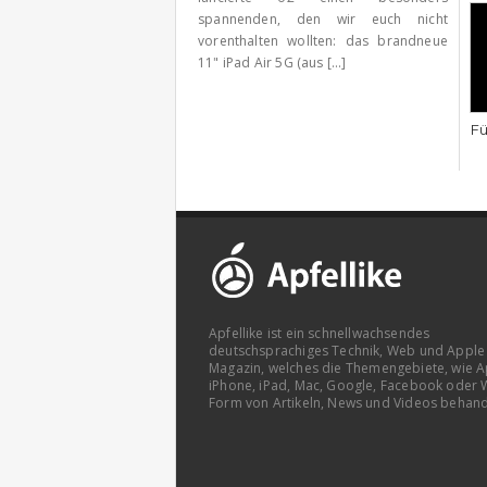
spannenden, den wir euch nicht
vorenthalten wollten: das brandneue
11" iPad Air 5G (aus [...]
Fü
Apfellike ist ein schnellwachsendes
deutschsprachiges Technik, Web und Apple
Magazin, welches die Themengebiete, wie A
iPhone, iPad, Mac, Google, Facebook oder 
Form von Artikeln, News und Videos behand