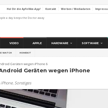
Hol Dir die Apfellike-App!
Kontakt
Werben / Mediadaten
Impress
pple a day keeps the Doctor away
VIDEO
APPLE
HARDWARE
SOFTWARE
LE WATCH
HOMEKIT
Android Geräten wegen iPhone 6
 Android Geräten wegen iPhone
,
iPhone
,
Sonstiges