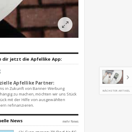
 dir jetzt die Apfellike App:
zielle Apfellike Partner:
ns in Zukunft von Banner-Werbung
NÄCHSTER ARTIKEL
hängig zu machen, möchten wir uns Stück
tück mit der Hilfe von ausgewählten
ern refinanzieren.
uelle News
mehr News
414 Euro sparen: 11″ iPad Air 5G