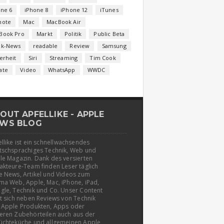
one 6
iPhone 8
iPhone 12
iTunes
note
Mac
MacBook Air
Book Pro
Markt
Politik
Public Beta
ck-News
readable
Review
Samsung
erheit
Siri
Streaming
Tim Cook
ate
Video
WhatsApp
WWDC
OUT APFELLIKE - APPLE
WS BLOG
llike ist ein schnellwachsendes
tschsprachiges Technik, Web und
le Magazin. Dank des versierten
akteure-Team finden Leser täglich
e News, Artikel und Videos zum
ma Web, Apple, Mac, iPhone, iPad,
gle, Technik und Co. Unser Content
t sich neben Reviews von Technik
 Apple Produkten, Apps oder
eren Zubehörteilen auch aus der
üchteküche und allgemeinen Apple