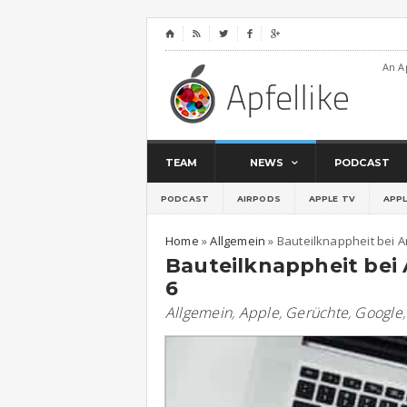
⌂




An A
TEAM
NEWS
PODCAST
PODCAST
AIRPODS
APPLE TV
APP
Home
»
Allgemein
»
Bauteilknappheit bei 
Bauteilknappheit bei
6
Allgemein
,
Apple
,
Gerüchte
,
Google