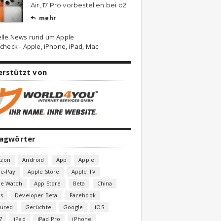
Air, 17 Pro vorbestellen bei o2
mehr

elle News rund um Apple
check - Apple, iPhone, iPad, Mac
erstützt von
lagwörter
zon
Android
App
Apple
le-Pay
Apple Store
Apple TV
le Watch
App Store
Beta
China
s
Developer Beta
Facebook
tured
Gerüchte
Google
iOS
7
iPad
iPad Pro
iPhone