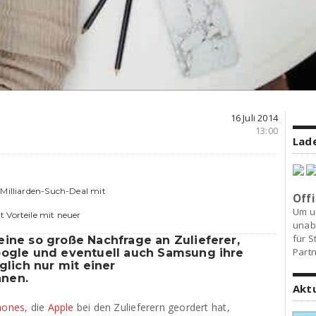
16 Juli 2014
13:00
Lade
 Milliarden-Such-Deal mit
Offi
Um u
 Vorteile mit neuer
unab
für S
eine so große Nachfrage an Zulieferer,
Partn
oogle und eventuell auch Samsung ihre
ich nur mit einer
nnen.
Akt
Phones
, die
Apple
bei den Zulieferern geordert hat,