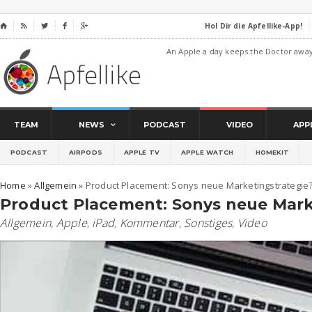
Hol Dir die Apfellike-App!
⌂




An Apple a day keeps the Doctor awa
TEAM
NEWS
PODCAST
VIDEO
APP
PODCAST
AIRPODS
APPLE TV
APPLE WATCH
HOMEKIT
Home
»
Allgemein
»
Product Placement: Sonys neue Marketingstrategie
Product Placement: Sonys neue Mark
Allgemein
,
Apple
,
iPad
,
Kommentar
,
Sonstiges
,
Video