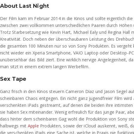
About Last Night
Der Film kam im Februar 2014 in die Kinos und sollte eigentlich di
zwischen zwei vollkommen unterschiedlichen Paaren durch Höhen 
Trotz Starbesetzung wie Kevin Hart, Michael Ealy und Regina Hall 
Kreativität. Doch neben der überschaubaren Leistung des Drehbuc
die gesamten 100 Minuten nur so von Sony Produkten. Es vergeht
nicht wieder ein Xperia Smartphone, VAIO Laptop oder Desktop-PC
unübersehbar das Bild ziert. Eine wirklich nervige Angelegenheit, d
man sitzt in einem extrem langen Werbefilm.
Sex Tape
Ganz frisch in den Kinos steuern Cameron Diaz und Jason Segel a
scheinbaren Chaos entgegen. Ein nicht ganz jugendfreier Film wird 
verschenkten iPads gestreamt, auf denen die beiden ihre intimsten
sie haben Sex miteinander. Wenig erfreulich für das junge Paar, abe
dass hinter dem scheinbaren Gag wohl die Produktion von Sony stec
halbwegs mit
Apple
Produkten, sowie der iCloud auskennt, weiß, da
die verschenkten iPads eine Sache ist, welche in Praxis nie funktioni