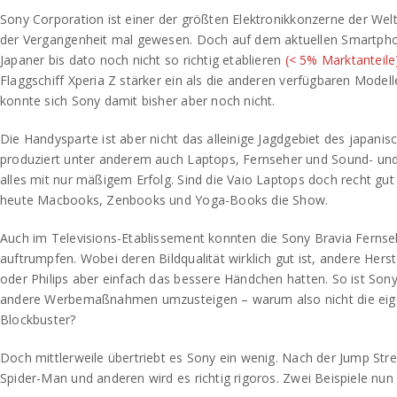
Sony Corporation ist einer der größten Elektronikkonzerne der Welt
der Vergangenheit mal gewesen. Doch auf dem aktuellen Smartpho
Japaner bis dato noch nicht so richtig etablieren
(< 5% Marktanteile
Flaggschiff Xperia Z stärker ein als die anderen verfügbaren Modell
konnte sich Sony damit bisher aber noch nicht.
Die Handysparte ist aber nicht das alleinige Jagdgebiet des japani
produziert unter anderem auch Laptops, Fernseher und Sound- und 
alles mit nur mäßigem Erfolg. Sind die Vaio Laptops doch recht gut
heute Macbooks, Zenbooks und Yoga-Books die Show.
Auch im Televisions-Etablissement konnten die Sony Bravia Fernseh
auftrumpfen. Wobei deren Bildqualität wirklich gut ist, andere Hers
oder Philips aber einfach das bessere Händchen hatten. So ist So
andere Werbemaßnahmen umzusteigen – warum also nicht die eig
Blockbuster?
Doch mittlerweile übertriebt es Sony ein wenig. Nach der Jump Str
Spider-Man und anderen wird es richtig rigoros. Zwei Beispiele nun