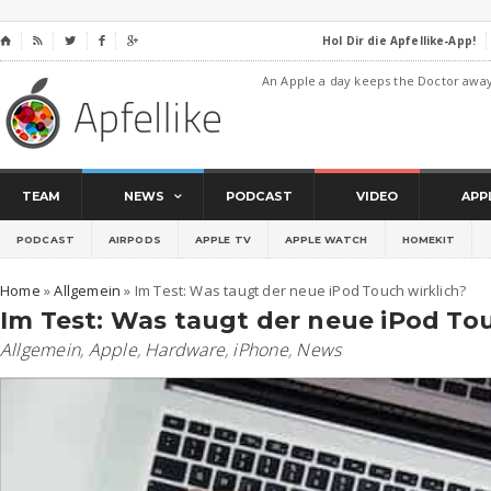
Hol Dir die Apfellike-App!
⌂




An Apple a day keeps the Doctor awa
TEAM
NEWS
PODCAST
VIDEO
APP
PODCAST
AIRPODS
APPLE TV
APPLE WATCH
HOMEKIT
Home
»
Allgemein
»
Im Test: Was taugt der neue iPod Touch wirklich?
Im Test: Was taugt der neue iPod Tou
Allgemein
,
Apple
,
Hardware
,
iPhone
,
News