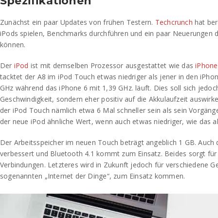
Spezifikationen
Zunächst ein paar Updates von frühen Testern.
Techcrunch
hat ber
iPods spielen, Benchmarks durchführen und ein paar Neuerungen d
können.
Der
iPod
ist mit demselben Prozessor ausgestattet wie das
iPhone
tacktet der A8 im iPod Touch etwas niedriger als jener in den iPhon
GHz während das iPhone 6 mit 1,39 GHz. läuft. Dies soll sich jedoch
Geschwindigkeit, sondern eher positiv auf die Akkulaufzeit auswirk
der iPod Touch nämlich etwa 6 Mal schneller sein als sein Vorgän
der neue iPod ähnliche Wert, wenn auch etwas niedriger, wie das ak
Der Arbeitsspeicher im neuen Touch beträgt angeblich 1 GB. Auch
verbessert und Bluetooth 4.1 kommt zum Einsatz. Beides sorgt für
Verbindungen. Letzteres wird in Zukunft jedoch für verschiedene G
sogenannten „Internet der Dinge“, zum Einsatz kommen.