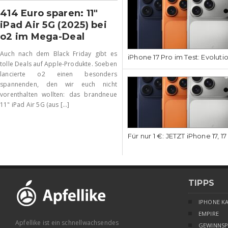
414 Euro sparen: 11″
iPad Air 5G (2025) bei
o2 im Mega-Deal
Auch nach dem Black Friday gibt es
iPhone 17 Pro im Test: Evoluti
tolle Deals auf Apple-Produkte. Soeben
lancierte o2 einen besonders
spannenden, den wir euch nicht
vorenthalten wollten: das brandneue
11" iPad Air 5G (aus [...]
Für nur 1 €: JETZT iPhone 17, 1
TIPPS
IPHONE K
EMPIRE
Apfellike ist ein schnellwachsendes
GEWINNSP