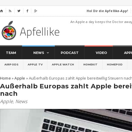
Hol Dir die Apfellike-App!
⌂




An Apple a day keeps the Doctor awa
TEAM
NEWS
PODCAST
VIDEO
APP
AIRPODS
APPLE TV
APPLE WATCH
HOMEKIT
HOMEPOD
Home
»
Apple
»
Außerhalb Europas zahlt Apple bereitwillig Steuern nac
Außerhalb Europas zahlt Apple berei
nach
Apple
,
News