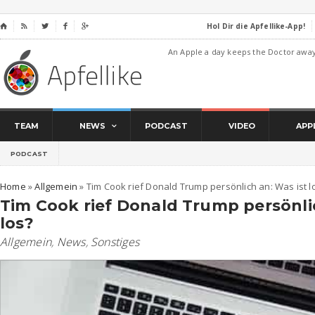
Hol Dir die Apfellike-App!
⌂




An Apple a day keeps the Doctor awa
TEAM
NEWS
PODCAST
VIDEO
APP
PODCAST
Home
»
Allgemein
»
Tim Cook rief Donald Trump persönlich an: Was ist l
Tim Cook rief Donald Trump persönlic
los?
Allgemein
,
News
,
Sonstiges