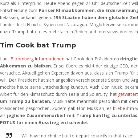
Kurz als Hintergrund: Heute Abend gegen 21 Uhr deutscher Zeit wil
Entscheidung zum
Pariser Klimaabkommen, die Erderwärmung
belassen, bekannt geben.
195 Staaten haben dem globalen Zie
Länder der UN nicht: Syrien und Nicaragua. Möglicherweise komm
dazu. Trump hatte dies mehrfach in Reden und Interviews durchsc
Tim Cook bat Trump
Laut
Bloomberg Informationen
hat Cook den Präsidenten
dringli
Abkommen zu bleiben.
Er sei überdies nicht der einzige CEO, d
versuchte. Aktuell gehen Experten davon aus, dass sich Trump für 
will. Der Präsident hat sich angeblich verschiedenste Seiten und 
möchte heute seine Entscheidung kundtun. Auch Elon Musk, bekannt
Arbeit für den Klimaschutz durch Tesla und SolarCity, hat
getwitter
um Trump zu beraten.
Musk hatte mehrmals persönlich mit de
Präsidenten gesprochen. Zudem gab Elon Musk an, es bliebe ihm wo
als
jegliche Zusammenarbeit mit Trump künftig zu unterlas
POTUS für einen Ausstieg entscheidet.
Will have no choice but to depart councils in that case