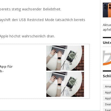
bereits stetig wachsender Beliebtheit.
ayshift den USB Restricted Mode tatsächlich bereits
Aktu
apfel
Apple höchst wahrscheinlich dran.
Unt
App für
sh-
Sch
Ama
App
App
Deal
Fea