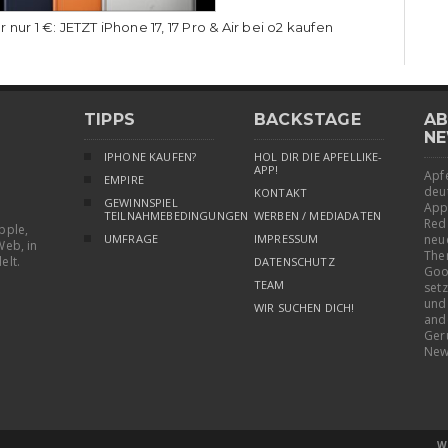
r nur 1 €: JETZT iPhone 17, 17 Pro & Air bei o2 kaufen
TIPPS
BACKSTAGE
AB
NE
IPHONE KAUFEN?
HOL DIR DIE APFELLIKE-
APP!
Apfe
EMPIRE
deu
KONTAKT
GEWINNSPIEL
App
TEILNAHMEBEDINGUNGEN
WERBEN / MEDIADATEN
Red
pple,
UMFRAGE
IMPRESSUM
neu
Web, in
The
elt.
DATENSCHUTZ
Goo
TEAM
setz
und
WIR SUCHEN DICH!
and
Ger
New
W