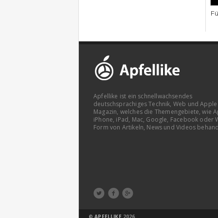
Fü
Apfellike ist ein schnellwachsendes
deutschsprachiges Technik, Web und Apple
Magazin, welches die Themengebiete, wie A
iPhone, iPad, Mac, Google, Facebook oder 
Form von Artikeln, News und Videos behand



©
APFELLIKE
2026.