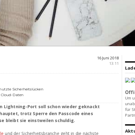
16 Juni 2018
13:11
Lade
nutzte Sicherheitslücken
Offi
 iCloud-Daten
Um u
unab
n Lightning-Port soll schon wieder geknackt
für S
ehauptet, trotz Sperre den Passcode eines
Partn
 bleibt sie einstweilen schuldig.
Akt
le
und der Sicherheitsbranche geht in die nächste