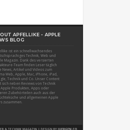
OUT APFELLIKE - APPLE
WS BLOG
llike ist ein schnellwachsendes
tschsprachiges Technik, Web und
le Magazin. Dank des versierten
akteure-Team finden Leser täglich
e News, Artikel und Videos zum
ma Web, Apple, Mac, iPhone, iPad,
gle, Technik und Co. Unser Content
t sich neben Reviews von Technik
 Apple Produkten, Apps oder
eren Zubehörteilen auch aus der
üchteküche und allgemeinen Apple
s zusammen.
EB & TECHNIK MAGAZIN | DESIGN BY
JUERGEN.CO