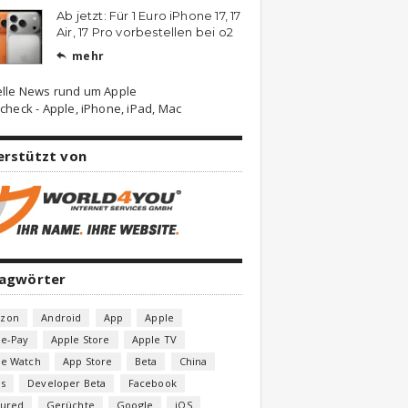
Ab jetzt: Für 1 Euro iPhone 17, 17
Air, 17 Pro vorbestellen bei o2
mehr

elle News rund um Apple
check - Apple, iPhone, iPad, Mac
erstützt von
lagwörter
zon
Android
App
Apple
le-Pay
Apple Store
Apple TV
le Watch
App Store
Beta
China
s
Developer Beta
Facebook
tured
Gerüchte
Google
iOS