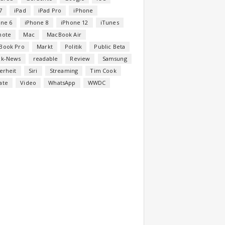
7
iPad
iPad Pro
iPhone
one 6
iPhone 8
iPhone 12
iTunes
note
Mac
MacBook Air
Book Pro
Markt
Politik
Public Beta
ck-News
readable
Review
Samsung
erheit
Siri
Streaming
Tim Cook
ate
Video
WhatsApp
WWDC