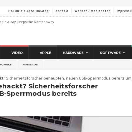
Hol Dir die Apfellike-App!
Kontakt
Werben / Mediadaten
Impress
pple a day keeps the Doctor away
VIDEO
APPLE
HARDWARE
SOFTWARE
HOMEKIT
HOMEPOD
ckt? Sicherheitsforscher behaupten, neuen USB-Sperrmodus bereits u
ehackt? Sicherheitsforscher
B-Sperrmodus bereits