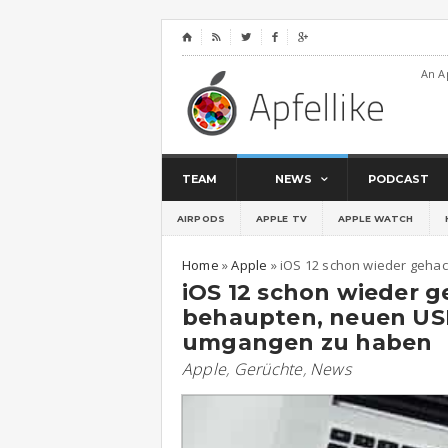
⌂




An A
TEAM
NEWS
PODCAST
AIRPODS
APPLE TV
APPLE WATCH
Home
»
Apple
»
iOS 12 schon wieder geha
iOS 12 schon wieder g
behaupten, neuen US
umgangen zu haben
Apple
,
Gerüchte
,
News