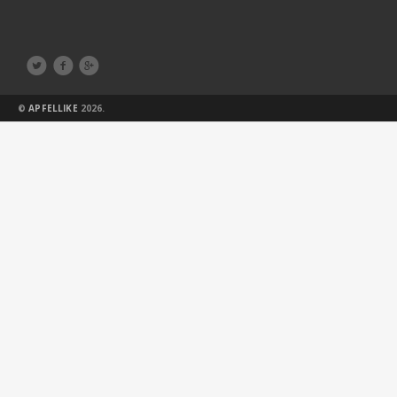



©
APFELLIKE
2026.