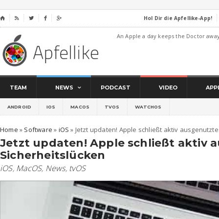
Hol Dir die Apfellike-App!
⌂




An Apple a day keeps the Doctor awa
TEAM
NEWS
PODCAST
VIDEO
APP
ANDROID
IOS
MACOS
TVOS
WATCHOS
Home
»
Software
»
iOS
»
Jetzt updaten! Apple schließt aktiv ausgenutzt
Jetzt updaten! Apple schließt aktiv 
Sicherheitslücken
iOS
,
MacOS
,
News
,
tvOS