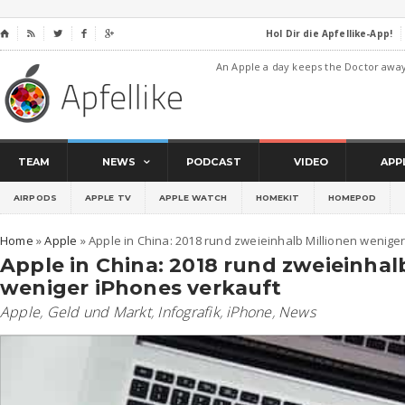
Hol Dir die Apfellike-App!
⌂




An Apple a day keeps the Doctor awa
TEAM
NEWS
PODCAST
VIDEO
APP
AIRPODS
APPLE TV
APPLE WATCH
HOMEKIT
HOMEPOD
Home
»
Apple
»
Apple in China: 2018 rund zweieinhalb Millionen wenige
Apple in China: 2018 rund zweieinhal
weniger iPhones verkauft
Apple
,
Geld und Markt
,
Infografik
,
iPhone
,
News