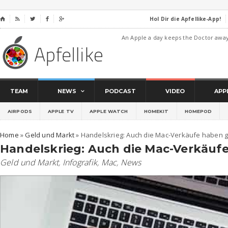
Hol Dir die Apfellike-App!
⌂




An Apple a day keeps the Doctor awa
TEAM
NEWS
PODCAST
VIDEO
APP
AIRPODS
APPLE TV
APPLE WATCH
HOMEKIT
HOMEPOD
Home
»
Geld und Markt
»
Handelskrieg: Auch die Mac-Verkäufe haben g
Handelskrieg: Auch die Mac-Verkäufe
Geld und Markt
,
Infografik
,
Mac
,
News