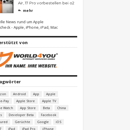
Air, 17 Pro vorbestellen bei o2
mehr

elle News rund um Apple
check - Apple, iPhone, iPad, Mac
erstützt von
lagwörter
zon
Android
App
Apple
le-Pay
Apple Store
Apple TV
le Watch
App Store
Beta
China
s
Developer Beta
Facebook
tured
Gerüchte
Google
iOS
7
iPad
iPad Pro
iPhone