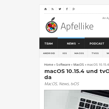
⌂




An A
TEAM
NEWS
PODCAST
ANDROID
IOS
MACOS
TVOS
W
Home
»
Software
»
MacOS
»
macOS 10.15.4 
macOS 10.15.4 und tvOS
da
MacOS
,
News
,
tvOS