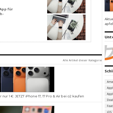
App für
sh-
Aktu
apfel
Unt
Alle Artikel dieser Kategorie
Sch
Ama
App
App
r nur 1 €: JETZT iPhone 17, 17 Pro & Air bei o2 kaufen
Deal
Fea
iOS 