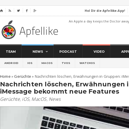
Hol Dir die Apfellike-App!
⌂




An Apple a day keeps the Doctor awa
TEAM
NEWS
PODCAST
VIDEO
APP
ANDROID
IOS
MACOS
TVOS
WATCHOS
Home
»
Gerüchte
»
Nachrichten löschen, Erwähnungen in Gruppen: iM
Nachrichten löschen, Erwähnungen 
iMessage bekommt neue Features
Gerüchte
,
iOS
,
MacOS
,
News