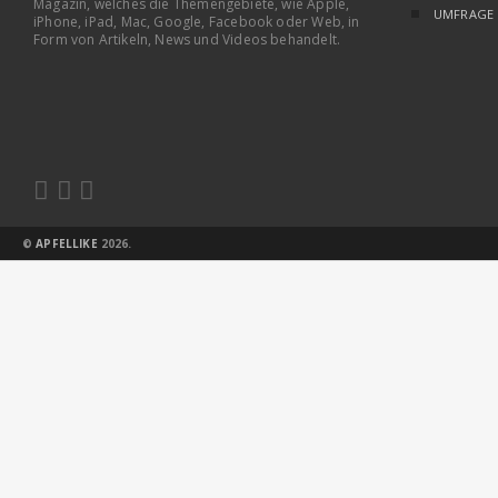
Magazin, welches die Themengebiete, wie Apple,
UMFRAGE
iPhone, iPad, Mac, Google, Facebook oder Web, in
Form von Artikeln, News und Videos behandelt.



©
APFELLIKE
2026.