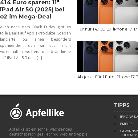
414 Euro sparen: 11″
iPad Air 5G (2025) bei
o2 im Mega-Deal
Auch nach dem Black Friday gibt es
Für nur 1 €: JETZT iPhone 17, 1
tolle Deals auf Apple-Produkte. Soeben
lancierte o2 einen besonders
spannenden, den wir euch nicht
vorenthalten wollten: das brandneue
11" iPad Air 5G (aus [...]
Ab jetzt: Für 1 Euro iPhone 17, 
TIPPS
IPHONE K
EMPIRE
Apfellike ist ein schnellwachsendes
GEWINNSP
deutschsprachiges Technik, Web und Apple
TEILNAHM