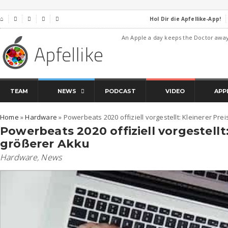
Hol Dir die Apfellike-App!
⌂




An Apple a day keeps the Doctor awa
TEAM
NEWS
PODCAST
VIDEO
APP
Home
»
Hardware
»
Powerbeats 2020 offiziell vorgestellt: Kleinerer Pre
Powerbeats 2020 offiziell vorgestellt:
größerer Akku
Hardware
,
News