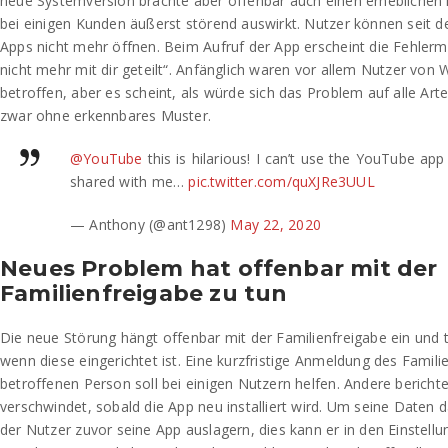
neue Systemversion brachte aber offenbar auch einen erheblichen n
bei einigen Kunden äußerst störend auswirkt. Nutzer können seit
Apps nicht mehr öffnen. Beim Aufruf der App erscheint die Fehler
nicht mehr mit dir geteilt“. Anfänglich waren vor allem Nutzer vo
betroffen, aber es scheint, als würde sich das Problem auf alle Ar
zwar ohne erkennbares Muster.
@YouTube
this is hilarious! I can’t use the YouTube app 
shared with me…
pic.twitter.com/quXJRe3UUL
— Anthony (@ant1298)
May 22, 2020
Neues Problem hat offenbar mit der
Familienfreigabe zu tun
Die neue Störung hängt offenbar mit der Familienfreigabe ein und t
wenn diese eingerichtet ist. Eine kurzfristige Anmeldung des Famili
betroffenen Person soll bei einigen Nutzern helfen. Andere berichte
verschwindet, sobald die App neu installiert wird. Um seine Daten d
der Nutzer zuvor seine App auslagern, dies kann er in den Einstell