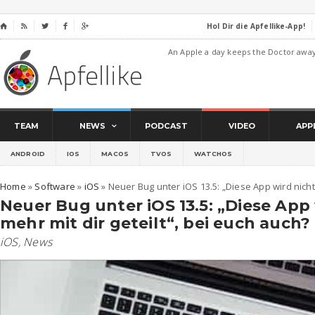
Hol Dir die Apfellike-App!
⌂




An Apple a day keeps the Doctor awa
TEAM
NEWS
PODCAST
VIDEO
APP
ANDROID
IOS
MACOS
TVOS
WATCHOS
Home
»
Software
»
iOS
»
Neuer Bug unter iOS 13.5: „Diese App wird nicht 
Neuer Bug unter iOS 13.5: „Diese App
mehr mit dir geteilt“, bei euch auch?
iOS
,
News