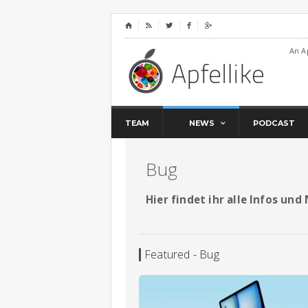
⌂




An A
TEAM
NEWS
PODCAST
Bug
Hier findet ihr alle Infos un
Featured - Bug