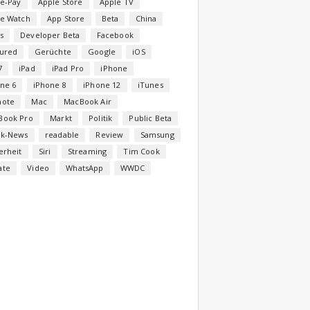
e-Pay
Apple Store
Apple TV
le Watch
App Store
Beta
China
s
Developer Beta
Facebook
tured
Gerüchte
Google
iOS
7
iPad
iPad Pro
iPhone
ne 6
iPhone 8
iPhone 12
iTunes
note
Mac
MacBook Air
Book Pro
Markt
Politik
Public Beta
ck-News
readable
Review
Samsung
erheit
Siri
Streaming
Tim Cook
ate
Video
WhatsApp
WWDC