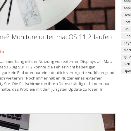
Appl
App
Deal
Fea
iOS 
me? Monitore unter macOS 11.2 laufen
iPho
Key
Mac
th
Qui
sammenhang mit der Nutzung von externen Displays am Mac:
Sich
acOS Big Sur 11.2 konnte die Fehler nicht beseitigen.
Upd
 gar kein Bild oder nur eine deutlich verringerte Auflösung und
auch weiterhin? Noch immer haben Nutzer eines externen
Sur: Die Bildschirme tun ihren Dienst häufig nicht oder nur
hatte, das Problem mit dem jüngsten Update zu lösen. In