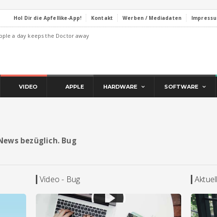
Hol Dir die Apfellike-App!
Kontakt
Werben / Mediadaten
Impress
pple a day keeps the Doctor away
VIDEO
APPLE
HARDWARE
SOFTWARE
d News bezüglich. Bug
Video - Bug
Aktuel