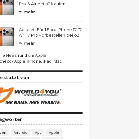
Pro & Air bei o2 kaufen
mehr

Ab jetzt: Für 1 Euro iPhone 17, 17
Air, 17 Pro vorbestellen bei o2
mehr

lle News rund um Apple
check - Apple, iPhone, iPad, Mac
erstützt von
lagwörter
zon
Android
App
Apple