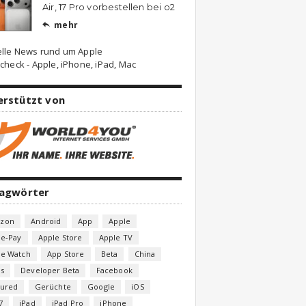
Air, 17 Pro vorbestellen bei o2
mehr

elle News rund um Apple
check - Apple, iPhone, iPad, Mac
erstützt von
lagwörter
zon
Android
App
Apple
le-Pay
Apple Store
Apple TV
le Watch
App Store
Beta
China
s
Developer Beta
Facebook
tured
Gerüchte
Google
iOS
7
iPad
iPad Pro
iPhone