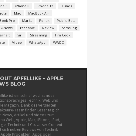
one 6
iPhone 8
iPhone 12
iTunes
note
Mac
MacBook Air
Book Pro
Markt
Politik
Public Beta
ck-News
readable
Review
Samsung
erheit
Siri
Streaming
Tim Cook
ate
Video
WhatsApp
WWDC
OUT APFELLIKE - APPLE
WS BLOG
llike ist ein schnellwachsendes
tschsprachiges Technik, Web und
le Magazin. Dank des versierten
akteure-Team finden Leser täglich
e News, Artikel und Videos zum
ma Web, Apple, Mac, iPhone, iPad,
gle, Technik und Co. Unser Content
t sich neben Reviews von Technik
 Apple Produkten, Apps oder