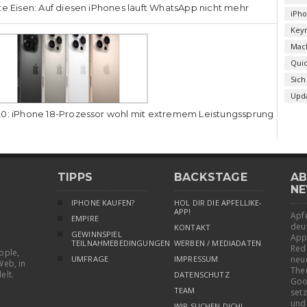
te Eisen: Auf diesen iPhones läuft WhatsApp nicht mehr
iPh
Key
Mac
Qui
Sich
Upd
0: iPhone 18-Prozessor wohl mit extremem Leistungssprung
TIPPS
BACKSTAGE
AB
NE
IPHONE KAUFEN?
HOL DIR DIE APFELLIKE-
APP!
Apfe
EMPIRE
deu
KONTAKT
GEWINNSPIEL
App
TEILNAHMEBEDINGUNGEN
WERBEN / MEDIADATEN
Red
pple,
UMFRAGE
IMPRESSUM
neu
Web, in
The
elt.
DATENSCHUTZ
Goo
TEAM
setz
und
WIR SUCHEN DICH!