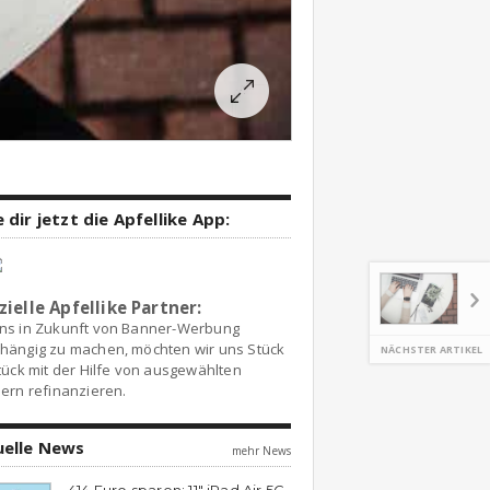
 dir jetzt die Apfellike App:
zielle Apfellike Partner:
ns in Zukunft von Banner-Werbung
hängig zu machen, möchten wir uns Stück
NÄCHSTER ARTIKEL
tück mit der Hilfe von ausgewählten
ern refinanzieren.
uelle News
mehr News
414 Euro sparen: 11″ iPad Air 5G