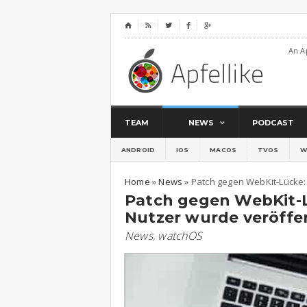
⌂




An A
TEAM
NEWS
PODCAST
ANDROID
IOS
MACOS
TVOS
W
Home
»
News
»
Patch gegen WebKit-Lücke: 
Patch gegen WebKit-Lü
Nutzer wurde veröffen
News
,
watchOS