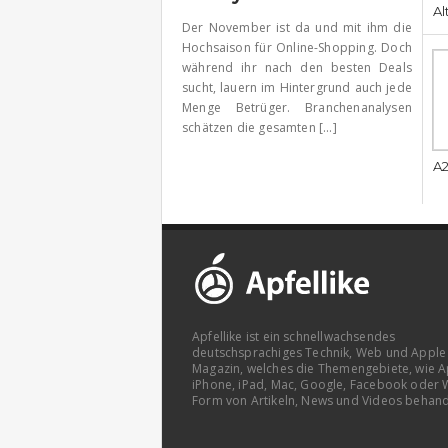
Al
Der November ist da und mit ihm die
Hochsaison für Online-Shopping. Doch
während ihr nach den besten Deals
sucht, lauern im Hintergrund auch jede
Menge Betrüger. Branchenanalysen
schätzen die gesamten [...]
A2
Apfellike ist ein schnellwachsendes
deutschsprachiges Technik, Web und Apple
Magazin, welches die Themengebiete, wie A
iPhone, iPad, Mac, Google, Facebook oder 
Form von Artikeln, News und Videos behand