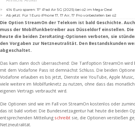
414 Euro sparen: 11″ iPad Air 5G (2025) bei o2 im Mega-Deal
Ab jetzt: Für 1 Euro iPhone 17, 17 Air, 17 Pro vorbestellen bei o2
Die Option StreamOn der Telekom ist bald Geschichte. Auc
muss der Mobilfunkbetreiber aus Düsseldorf einstellen. Di
heute die beiden ZeroRating-Optionen verboten, sie stünden
den Vorgaben zur Netzneutralität. Den Bestandskunden wer
abgeschaltet.
Das kam dann doch überraschend: Die Tarifoption StreamOn wird 
mit dem Vodafone Pass ist demnächst Schluss. Die beiden Option
Vodafone erlauben es bis jetzt, Dienste wie YouTube, Apple Music,
viele weitere im Mobilfunknetz zu nutzen, ohne dass das monatlic
eigenen Vertrags verbraucht wird.
Die Optionen sind wie im Fall von StreamOn kostenlos oder zumin
das ist bald vorbei: Die Bundesnetzagentur hat heute die beiden Op
entsprechenden Mitteilung
schreibt
sie, die Optionen verstießen g
Netzneutralität.