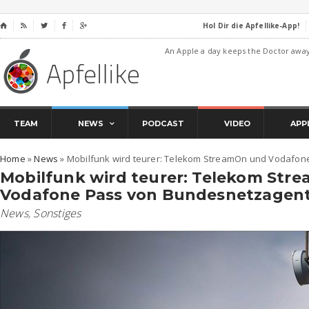
Hol Dir die Apfellike-App!
⌂




An Apple a day keeps the Doctor awa
TEAM
NEWS
PODCAST
VIDEO
APP
Home
»
News
»
Mobilfunk wird teurer: Telekom StreamOn und Vodafon
Mobilfunk wird teurer: Telekom Str
Vodafone Pass von Bundesnetzagent
News
,
Sonstiges