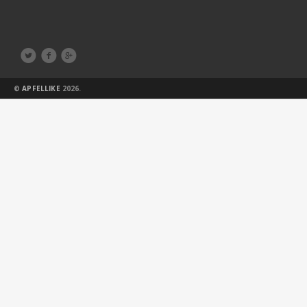



©
APFELLIKE
2026.