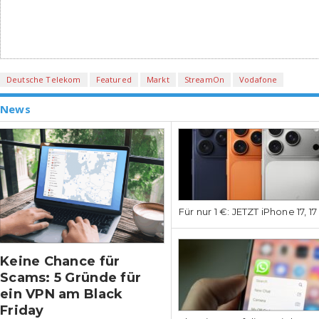
Deutsche Telekom
Featured
Markt
StreamOn
Vodafone
News
Für nur 1 €: JETZT iPhone 17, 1
Keine Chance für
Scams: 5 Gründe für
ein VPN am Black
Friday