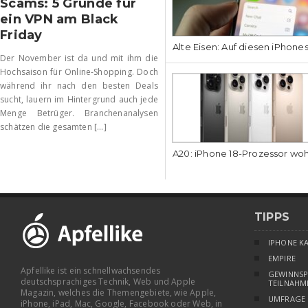
Scams: 5 Gründe für
ein VPN am Black
Friday
Alte Eisen: Auf diesen iPhone
Der November ist da und mit ihm die
Hochsaison für Online-Shopping. Doch
während ihr nach den besten Deals
sucht, lauern im Hintergrund auch jede
Menge Betrüger. Branchenanalysen
schätzen die gesamten [...]
A20: iPhone 18-Prozessor wo
TIPPS
IPHONE K
EMPIRE
Apfellike ist ein schnellwachsendes
GEWINNSP
deutschsprachiges Technik, Web und Apple
TEILNAHM
Magazin, welches die Themengebiete, wie Apple,
UMFRAGE
iPhone, iPad, Mac, Google, Facebook oder Web, in