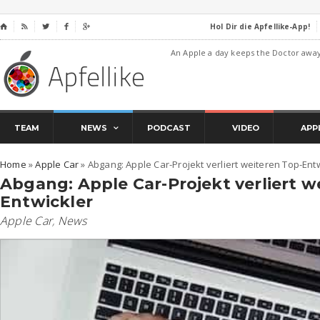
Hol Dir die Apfellike-App!
⌂




An Apple a day keeps the Doctor awa
TEAM
NEWS
PODCAST
VIDEO
APP
Home
»
Apple Car
»
Abgang: Apple Car-Projekt verliert weiteren Top-Ent
Abgang: Apple Car-Projekt verliert w
Entwickler
Apple Car
,
News