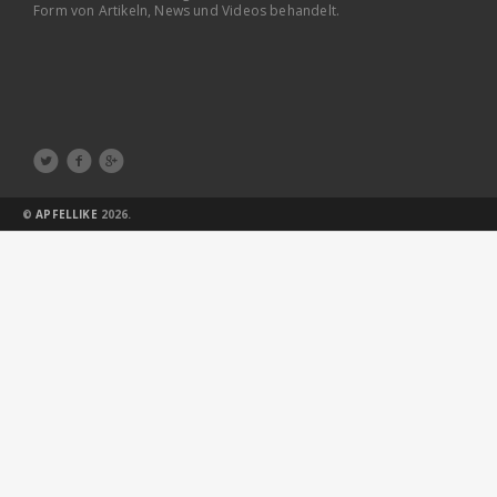
Form von Artikeln, News und Videos behandelt.



©
APFELLIKE
2026.