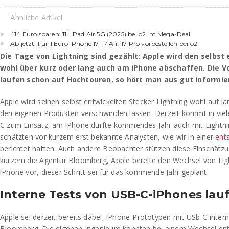
Ähnliche Artikel
414 Euro sparen: 11″ iPad Air 5G (2025) bei o2 im Mega-Deal
Ab jetzt: Für 1 Euro iPhone 17, 17 Air, 17 Pro vorbestellen bei o2
Die Tage von Lightning sind gezählt: Apple wird den selbst
wohl über kurz oder lang auch am iPhone abschaffen. Die V
laufen schon auf Hochtouren, so hört man aus gut informie
Apple wird seinen selbst entwickelten Stecker Lightning wohl auf la
den eigenen Produkten verschwinden lassen. Derzeit kommt in viel
C zum Einsatz, am iPhone dürfte kommendes Jahr auch mit Lightnin
schätzten vor kurzem erst bekannte Analysten, wie wir in einer
ent
berichtet hatten. Auch andere Beobachter stützen diese Einschätz
kurzem die Agentur Bloomberg, Apple bereite den Wechsel von Li
iPhone vor, dieser Schritt sei für das kommende Jahr geplant.
Interne Tests von USB-C-iPhones lau
Apple sei derzeit bereits dabei, iPhone-Prototypen mit USb-C intern
Bloomberg. Die eigenen Ingenieure könnten bei einem Wechsel entl