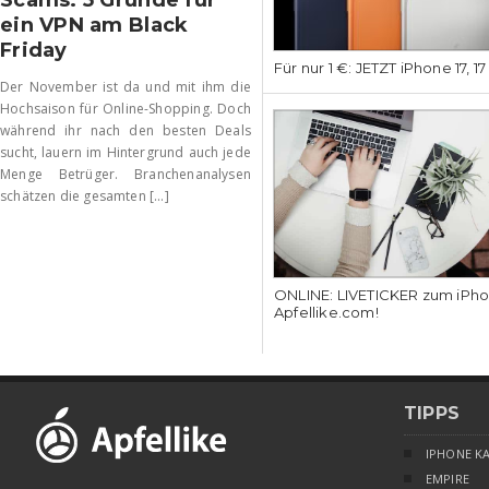
ein VPN am Black
Friday
Für nur 1 €: JETZT iPhone 17, 1
Der November ist da und mit ihm die
Hochsaison für Online-Shopping. Doch
während ihr nach den besten Deals
sucht, lauern im Hintergrund auch jede
Menge Betrüger. Branchenanalysen
schätzen die gesamten [...]
ONLINE: LIVETICKER zum iPhon
Apfellike.com!
TIPPS
IPHONE K
EMPIRE