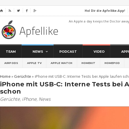
Hol Dir die Apfellike-App!
⌂




An Apple a day keeps the Doctor awa
TEAM
NEWS
PODCAST
VIDEO
APP
AIRPODS
APPLE TV
APPLE WATCH
HOMEKIT
HOMEPOD
Home
»
Gerüchte
»
iPhone mit USB-C: Interne Tests bei Apple laufen sc
iPhone mit USB-C: Interne Tests bei 
schon
Gerüchte
,
iPhone
,
News