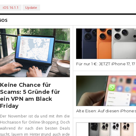
iOS 16.1.1
Update
iOS
Für nur 1 €: JETZT iPhone 17, 1
Keine Chance für
Scams: 5 Gründe für
ein VPN am Black
Friday
Alte Eisen: Auf diesen iPhone
Der November ist da und mit ihm die
Hochsaison für Online-Shopping. Doch
während ihr nach den besten Deals
sucht, lauern im Hintergrund auch jede