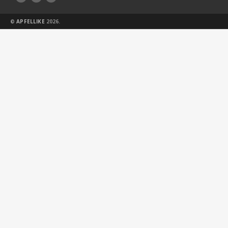
©
APFELLIKE
2026.