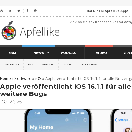
Hol Dir die Apfellike-App!
⌂




An Apple a day keeps the Doctor awa
TEAM
NEWS
PODCAST
VIDEO
APP
ANDROID
IOS
MACOS
TVOS
WATCHOS
Home
»
Software
»
iOS
»
Apple veröffentlicht iOS 16.1.1 für alle Nutzer
Apple veröffentlicht iOS 16.1.1 für al
weitere Bugs
iOS
,
News