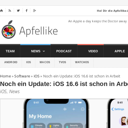
Hol Dir die Apfellike
⌂




An Apple a day keeps the Doctor away
TEAM
NEWS
PODCAST
VIDEO
APPLE
ANDROID
IOS
MACOS
TVOS
WATCHOS
Home
»
Software
»
iOS
»
Noch ein Update: iOS 16.6 ist schon in Arbeit
Noch ein Update: iOS 16.6 ist schon in Arb
iOS
,
News