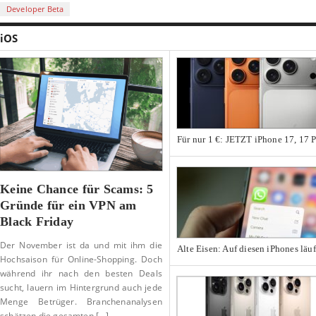
Developer Beta
iOS
Für nur 1 €: JETZT iPhone 17, 17 P
Keine Chance für Scams: 5
Gründe für ein VPN am
Black Friday
Der November ist da und mit ihm die
Alte Eisen: Auf diesen iPhones lä
Hochsaison für Online-Shopping. Doch
während ihr nach den besten Deals
sucht, lauern im Hintergrund auch jede
Menge Betrüger. Branchenanalysen
schätzen die gesamten [...]