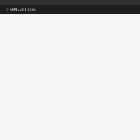
©
APFELLIKE
2026.