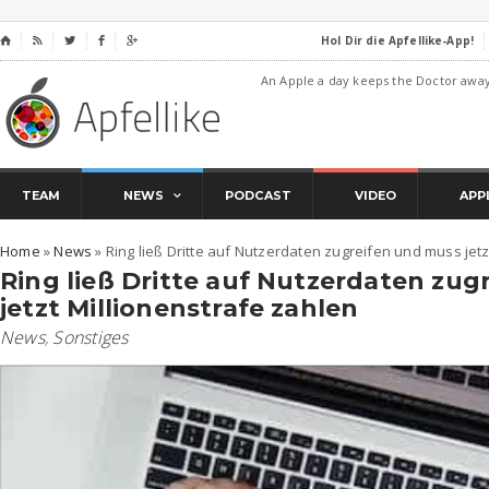
Hol Dir die Apfellike-App!
⌂




An Apple a day keeps the Doctor awa
TEAM
NEWS
PODCAST
VIDEO
APP
Home
»
News
»
Ring ließ Dritte auf Nutzerdaten zugreifen und muss jetz
Ring ließ Dritte auf Nutzerdaten zu
jetzt Millionenstrafe zahlen
News
,
Sonstiges