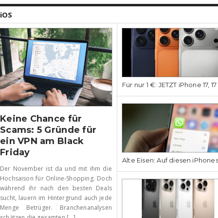
iOS
Für nur 1 €: JETZT iPhone 17, 1
Keine Chance für
Scams: 5 Gründe für
ein VPN am Black
Friday
Alte Eisen: Auf diesen iPhone
Der November ist da und mit ihm die
Hochsaison für Online-Shopping. Doch
während ihr nach den besten Deals
sucht, lauern im Hintergrund auch jede
Menge Betrüger. Branchenanalysen
schätzen die gesamten [...]