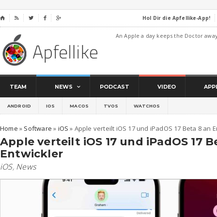
Hol Dir die Apfellike-App!
⌂




An Apple a day keeps the Doctor awa
TEAM
NEWS
PODCAST
VIDEO
APP
ANDROID
IOS
MACOS
TVOS
WATCHOS
Home
»
Software
»
iOS
»
Apple verteilt iOS 17 und iPadOS 17 Beta 8 an E
Apple verteilt iOS 17 und iPadOS 17 B
Entwickler
iOS
,
News