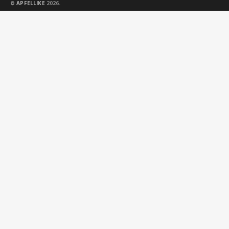
©
APFELLIKE
2026.