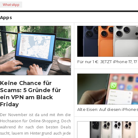
WhatsApp
Apps
Für nur 1 €: JETZT iPhone 17, 1
Keine Chance für
Scams: 5 Gründe für
ein VPN am Black
Friday
Alte Eisen: Auf diesen iPhone
Der November ist da und mit ihm die
Hochsaison für Online-Shopping. Doch
während ihr nach den besten Deals
sucht, lauern im Hintergrund auch jede