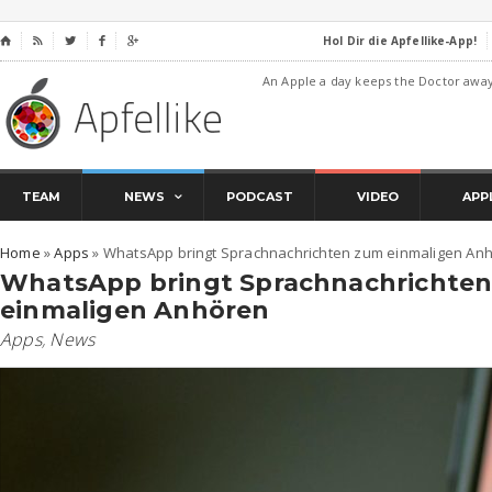
Hol Dir die Apfellike-App!
⌂




An Apple a day keeps the Doctor awa
TEAM
NEWS
PODCAST
VIDEO
APP
Home
»
Apps
»
WhatsApp bringt Sprachnachrichten zum einmaligen An
WhatsApp bringt Sprachnachrichte
einmaligen Anhören
Apps
,
News