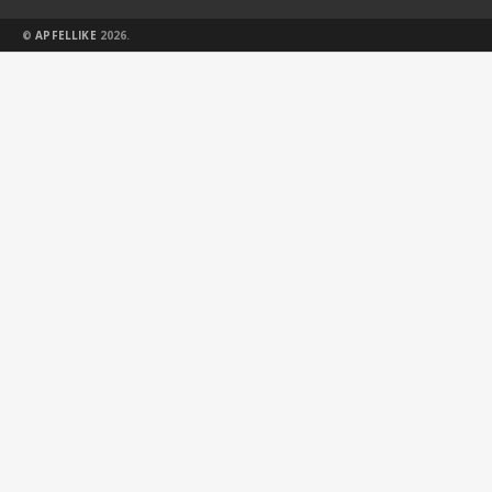
©
APFELLIKE
2026.