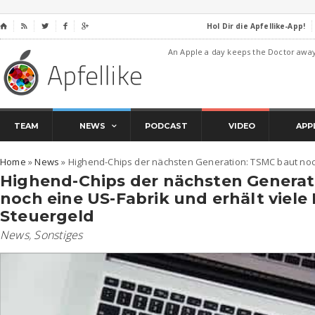
Hol Dir die Apfellike-App!
⌂




An Apple a day keeps the Doctor awa
TEAM
NEWS
PODCAST
VIDEO
APP
Home
»
News
»
Highend-Chips der nächsten Generation: TSMC baut noch 
Highend-Chips der nächsten Generat
noch eine US-Fabrik und erhält viele 
Steuergeld
News
,
Sonstiges