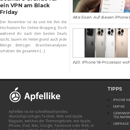
ein VPN am Black
Friday
Alte Eisen: Auf diesen iPhone
Der November ist da und mit ihm die
Hochsaison für Online-Shopping. Doch
während ihr nach den besten Deals
sucht, lauern im Hintergrund auch jede
Menge Betrüger. Branchenanalysen
schätzen die gesamten [...]
A20: iPhone 18-Prozessor wo
TIPPS
IPHONE K
EMPIRE
Apfellike ist ein schnellwachsendes
GEWINNSP
deutschsprachiges Technik, Web und Apple
TEILNAHM
Magazin, welches die Themengebiete, wie Apple,
UMFRAGE
iPhone, iPad, Mac, Google, Facebook oder Web, in