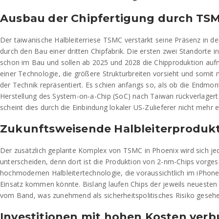
Ausbau der Chipfertigung durch TSM
Der taiwanische Halbleiterriese TSMC verstärkt seine Präsenz in de
durch den Bau einer dritten Chipfabrik. Die ersten zwei Standorte in
schon im Bau und sollen ab 2025 und 2028 die Chipproduktion aufn
einer Technologie, die größere Strukturbreiten vorsieht und somit 
der Technik repräsentiert. Es schien anfangs so, als ob die Endm
Herstellung des System-on-a-Chip (SoC) nach Taiwan rückverlager
scheint dies durch die Einbindung lokaler US-Zulieferer nicht mehr er
Zukunftsweisende Halbleiterprodukt
Der zusätzlich geplante Komplex von TSMC in Phoenix wird sich j
unterscheiden, denn dort ist die Produktion von 2-nm-Chips vorges
hochmodernen Halbleitertechnologie, die voraussichtlich im iPho
Einsatz kommen könnte. Bislang laufen Chips der jeweils neuesten
vom Band, was zunehmend als sicherheitspolitisches Risiko gesehe
Investitionen mit hohen Kosten ver