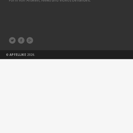
Form von Artikeln, News und Videos behandelt.



©
APFELLIKE
2026.