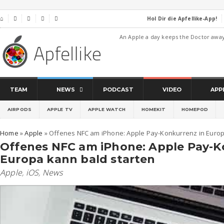
Hol Dir die Apfellike-App!
⌂




An Apple a day keeps the Doctor awa
TEAM
NEWS
PODCAST
VIDEO
APP
AIRPODS
APPLE TV
APPLE WATCH
HOMEKIT
HOMEPOD
Home
»
Apple
»
Offenes NFC am iPhone: Apple Pay-Konkurrenz in Europ
Offenes NFC am iPhone: Apple Pay-K
Europa kann bald starten
Apple
,
iOS
,
News