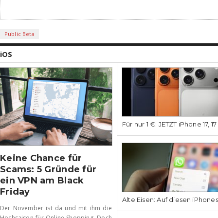
Public Beta
iOS
Für nur 1 €: JETZT iPhone 17, 1
Keine Chance für
Scams: 5 Gründe für
ein VPN am Black
Friday
Alte Eisen: Auf diesen iPhone
Der November ist da und mit ihm die
Hochsaison für Online-Shopping. Doch