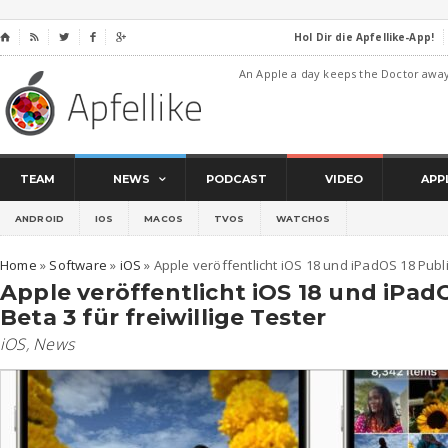
Hol Dir die Apfellike-App!
⌂




An Apple a day keeps the Doctor awa
TEAM
NEWS
PODCAST
VIDEO
APP
ANDROID
IOS
MACOS
TVOS
WATCHOS
Home
»
Software
»
iOS
»
Apple veröffentlicht iOS 18 und iPadOS 18 Public
Apple veröffentlicht iOS 18 und iPad
Beta 3 für freiwillige Tester
iOS
,
News