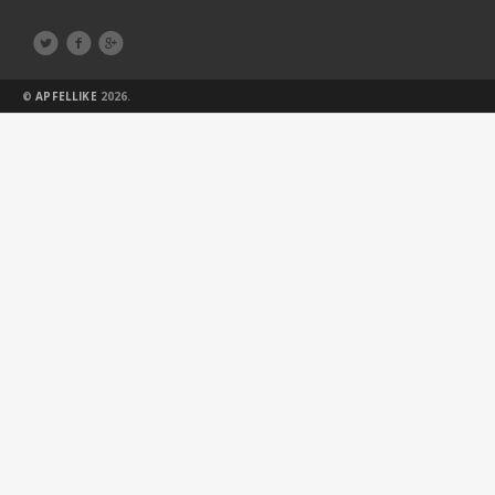



©
APFELLIKE
2026.