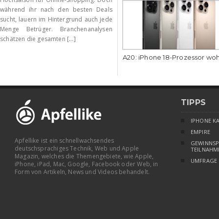
während ihr nach den besten Deals
sucht, lauern im Hintergrund auch jede
Menge Betrüger. Branchenanalysen
schätzen die gesamten [...]
A20: iPhone 18-Prozessor wo
TIPPS
IPHONE K
EMPIRE
Apfellike ist ein schnellwachsendes
GEWINNSP
deutschsprachiges Technik, Web und Apple
TEILNAHM
Magazin, welches die Themengebiete, wie Apple,
UMFRAGE
iPhone, iPad, Mac, Google, Facebook oder Web, in
Form von Artikeln, News und Videos behandelt.