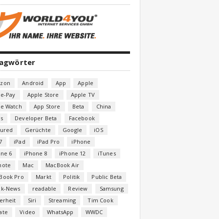
lagwörter
zon
Android
App
Apple
le-Pay
Apple Store
Apple TV
le Watch
App Store
Beta
China
s
Developer Beta
Facebook
tured
Gerüchte
Google
iOS
7
iPad
iPad Pro
iPhone
one 6
iPhone 8
iPhone 12
iTunes
note
Mac
MacBook Air
Book Pro
Markt
Politik
Public Beta
ck-News
readable
Review
Samsung
erheit
Siri
Streaming
Tim Cook
ate
Video
WhatsApp
WWDC