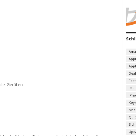
Sch
Ama
App
App
Deal
Fea
ple-Geräten
iOS 
iPh
Key
Mac
Qui
Sich
Upd