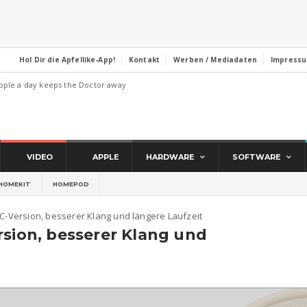
Hol Dir die Apfellike-App!
Kontakt
Werben / Mediadaten
Impress
pple a day keeps the Doctor away
VIDEO
APPLE
HARDWARE
SOFTWARE
HOMEKIT
HOMEPOD
NC-Version, besserer Klang und längere Laufzeit
rsion, besserer Klang und