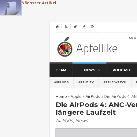
Nächster Artikel
⌂




An A
TEAM
NEWS
PODCAST
AIRPODS
APPLE TV
APPLE WATCH
Home
»
Apple
»
AirPods
»
Die AirPods 4: A
Die AirPods 4: ANC-Ve
längere Laufzeit
AirPods
,
News