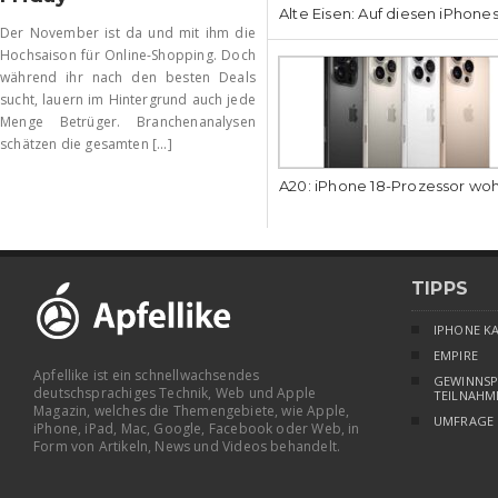
Alte Eisen: Auf diesen iPhone
Der November ist da und mit ihm die
Hochsaison für Online-Shopping. Doch
während ihr nach den besten Deals
sucht, lauern im Hintergrund auch jede
Menge Betrüger. Branchenanalysen
schätzen die gesamten [...]
A20: iPhone 18-Prozessor wo
TIPPS
IPHONE K
EMPIRE
Apfellike ist ein schnellwachsendes
GEWINNSP
deutschsprachiges Technik, Web und Apple
TEILNAHM
Magazin, welches die Themengebiete, wie Apple,
UMFRAGE
iPhone, iPad, Mac, Google, Facebook oder Web, in
Form von Artikeln, News und Videos behandelt.