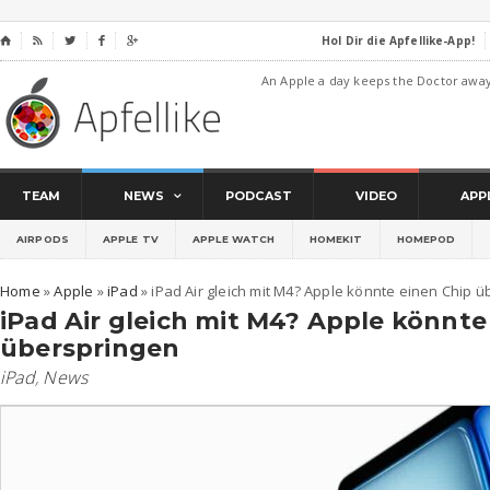
Hol Dir die Apfellike-App!
⌂




An Apple a day keeps the Doctor awa
TEAM
NEWS
PODCAST
VIDEO
APP
AIRPODS
APPLE TV
APPLE WATCH
HOMEKIT
HOMEPOD
Home
»
Apple
»
iPad
»
iPad Air gleich mit M4? Apple könnte einen Chip 
iPad Air gleich mit M4? Apple könnte
überspringen
iPad
,
News