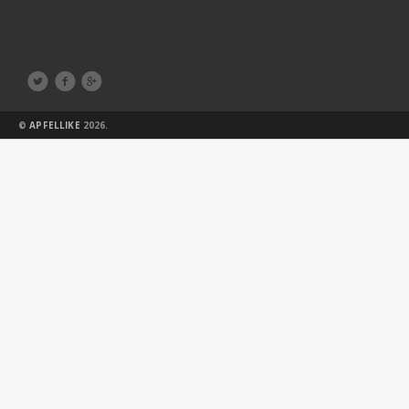



©
APFELLIKE
2026.