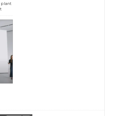
 plant
t