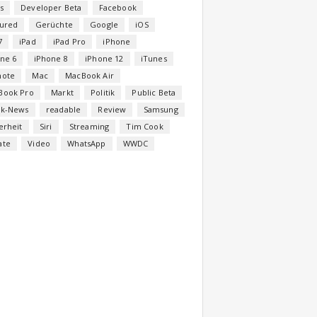
s
Developer Beta
Facebook
tured
Gerüchte
Google
iOS
7
iPad
iPad Pro
iPhone
ne 6
iPhone 8
iPhone 12
iTunes
note
Mac
MacBook Air
Book Pro
Markt
Politik
Public Beta
ck-News
readable
Review
Samsung
erheit
Siri
Streaming
Tim Cook
ate
Video
WhatsApp
WWDC