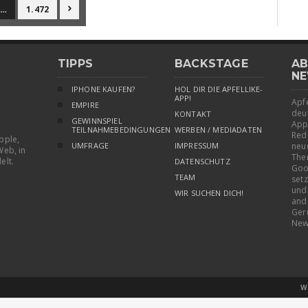
…
1.472

TIPPS
BACKSTAGE
AB
NE
IPHONE KAUFEN?
HOL DIR DIE APFELLIKE-
APP!
Apfe
EMPIRE
deu
KONTAKT
GEWINNSPIEL
App
TEILNAHMEBEDINGUNGEN
WERBEN / MEDIADATEN
Red
pple,
UMFRAGE
IMPRESSUM
neu
Web, in
The
elt.
DATENSCHUTZ
Goo
TEAM
setz
und
WIR SUCHEN DICH!
and
Ger
New
W