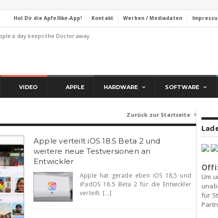
Hol Dir die Apfellike-App!
Kontakt
Werben / Mediadaten
Impress
pple a day keeps the Doctor away
VIDEO
APPLE
HARDWARE
SOFTWARE
Zurück zur Startseite

Lade
Apple verteilt iOS 18.5 Beta 2 und
weitere neue Testversionen an
Entwickler
Offi
Apple hat gerade eben iOS 18,5 und
Um u
iPadOS 18.5 Beta 2 für die Entwickler
unab
verteilt. [...]
für S
Partn