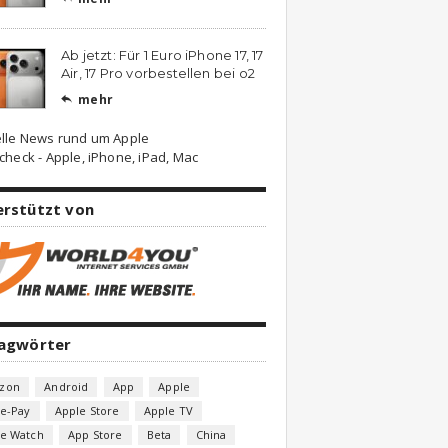
Ab jetzt: Für 1 Euro iPhone 17, 17
Air, 17 Pro vorbestellen bei o2
mehr

lle News rund um Apple
check - Apple, iPhone, iPad, Mac
erstützt von
lagwörter
zon
Android
App
Apple
e-Pay
Apple Store
Apple TV
le Watch
App Store
Beta
China