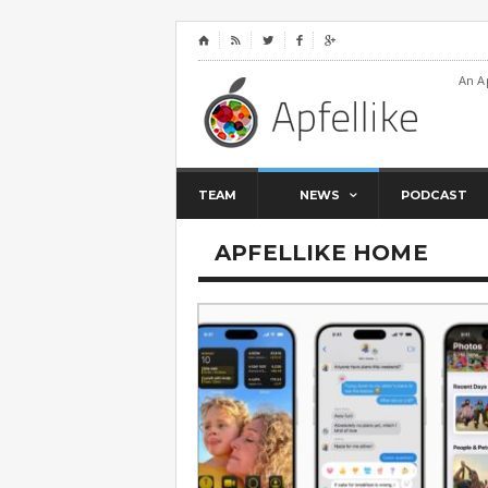
⌂




An A
TEAM
NEWS
PODCAST
APFELLIKE HOME