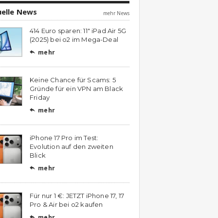
uelle News
mehr News
414 Euro sparen: 11″ iPad Air 5G
(2025) bei o2 im Mega-Deal
mehr

Keine Chance für Scams: 5
Gründe für ein VPN am Black
Friday
mehr

iPhone 17 Pro im Test:
Evolution auf den zweiten
Blick
mehr

Für nur 1 €: JETZT iPhone 17, 17
Pro & Air bei o2 kaufen
mehr
