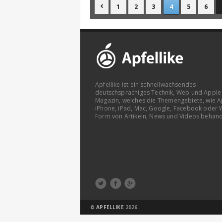
1
2
3
4
5
6

Apfellike ist ein schnellwachsendes
deutschsprachiges Technik, Web und Apple
Magazin, welches die Themengebiete, wie A
iPhone, iPad, Mac, Google, Facebook oder 
Form von Artikeln, News und Videos behand



©
APFELLIKE
2026.