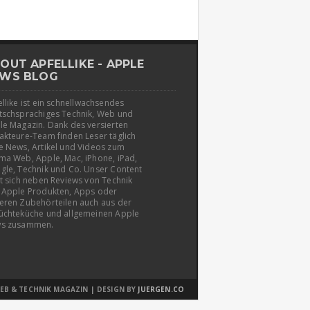
OUT APFELLIKE - APPLE
WS BLOG
llike ist ein schnellwachsendes
tschsprachiges Technik, Web und
le Magazin. Dank des versierten
akteure-Team finden Leser täglich
e News, Artikel und Videos zum
ma Web, Apple, Mac, iPhone, iPad,
gle, Technik und Co. Unser Content
t sich neben Reviews von Technik
 Apple Produkten, Apps oder
eren Zubehörteilen auch aus der
üchteküche und allgemeinen Apple
s zusammen.
EB & TECHNIK MAGAZIN | DESIGN BY
JUERGEN.CO