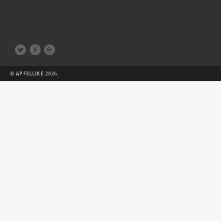



©
APFELLIKE
2026.