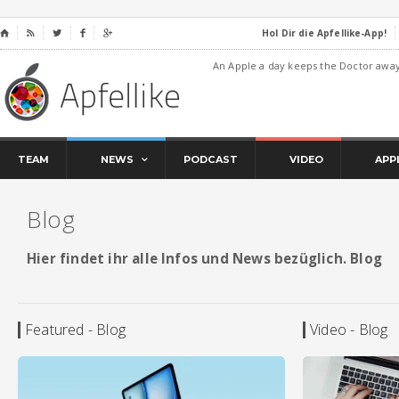
Hol Dir die Apfellike-App!
⌂




An Apple a day keeps the Doctor awa
TEAM
NEWS
PODCAST
VIDEO
APP
Blog
Hier findet ihr alle Infos und News bezüglich. Blog
Featured - Blog
Video - Blog