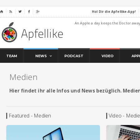
Hol Dir die Apfellike-App!
⌂




An Apple a day keeps the Doctor awa
TEAM
NEWS
PODCAST
VIDEO
APP
Medien
Hier findet ihr alle Infos und News bezüglich. Medie
Featured - Medien
Video - Medi