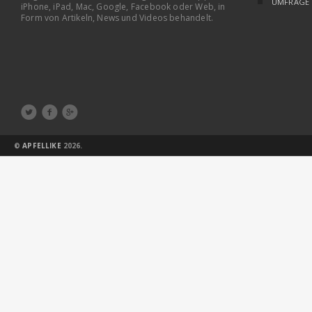
UMFRAGE
iPhone, iPad, Mac, Google, Facebook oder Web, in
Form von Artikeln, News und Videos behandelt.



©
APFELLIKE
2026.