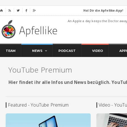
Hol Dir die Apfellike-App!
⌂




An Apple a day keeps the Doctor awa
TEAM
NEWS
PODCAST
VIDEO
APP
YouTube Premium
Hier findet ihr alle Infos und News bezüglich. YouT
Featured - YouTube Premium
Video - YouT