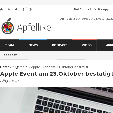
Hol Dir die Apfellike-App!
⌂




An Apple a day keeps the Doctor awa
TEAM
NEWS
PODCAST
VIDEO
APP
PODCAST
Home
»
Allgemein
»
Apple Event am 23.Oktober bestätigt
Apple Event am 23.Oktober bestätig
Allgemein