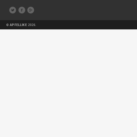



©
APFELLIKE
2026.