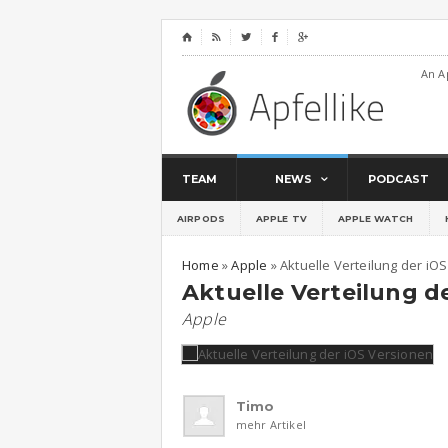
⌂




An A
TEAM
NEWS
PODCAST
AIRPODS
APPLE TV
APPLE WATCH
Home
»
Apple
»
Aktuelle Verteilung der iO
Aktuelle Verteilung d
Apple
Timo
mehr Artikel