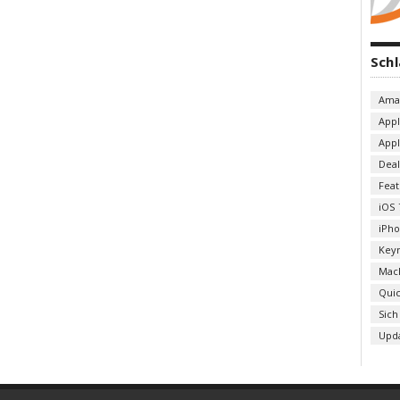
Sch
Ama
App
App
Deal
Fea
iOS 
iPh
Key
Mac
Qui
Sich
Upd