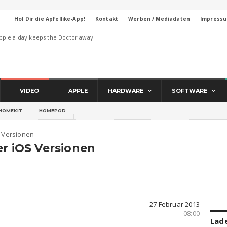
Hol Dir die Apfellike-App!
Kontakt
Werben / Mediadaten
Impress
pple a day keeps the Doctor away
VIDEO
APPLE
HARDWARE
SOFTWARE
HOMEKIT
HOMEPOD
S Versionen
er iOS Versionen
27 Februar 2013
08:00
Lade