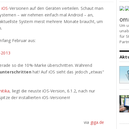
h
iOS
-Versionen auf den Geräten verteilen. Schaut man
 Systemen – wir nehmen einfach mal Android – an,
Offi
e aktuellste System meist mehrere Monate braucht, um
Um u
n.
unab
für S
Anfang Februar aus:
Partn
Akt
 gerade so die 10%-Marke überschritten. Während
unterschritten
hat! Auf iOS sieht das jedoch „etwas“
hitika
, liegt die neuste iOS-Version, 6.1.2, nach nur
itze der installierten iOS-Versionen!
via
giga.de