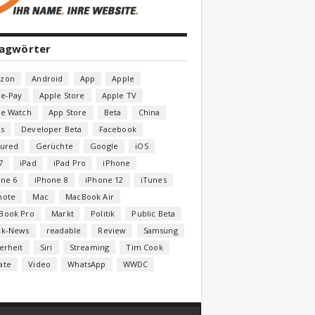
lagwörter
zon
Android
App
Apple
le-Pay
Apple Store
Apple TV
le Watch
App Store
Beta
China
s
Developer Beta
Facebook
tured
Gerüchte
Google
iOS
7
iPad
iPad Pro
iPhone
one 6
iPhone 8
iPhone 12
iTunes
note
Mac
MacBook Air
Book Pro
Markt
Politik
Public Beta
ck-News
readable
Review
Samsung
erheit
Siri
Streaming
Tim Cook
ate
Video
WhatsApp
WWDC