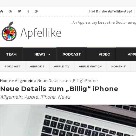
Hol Dir die Apfellike-App!
⌂




An Apple a day keeps the Doctor awa
TEAM
NEWS
PODCAST
VIDEO
APP
PODCAST
AIRPODS
APPLE TV
APPLE WATCH
HOMEKIT
Home
»
Allgemein
»
Neue Details zum „Billig“ iPhone
Neue Details zum „Billig“ iPhone
Allgemein
,
Apple
,
iPhone
,
News