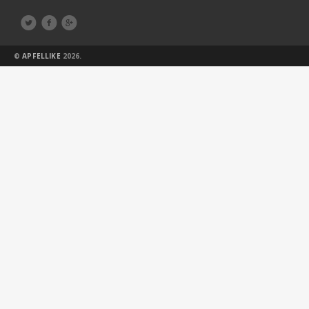



©
APFELLIKE
2026.