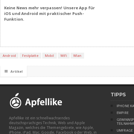
Keine News mehr verpassen! Unsere App für
iOS und Android mit praktischer Push-
Funktion.
Android
Festplatte
Mobil
WiFi
Wlan
☰
Artikel
TIPPS
IPHONE K
EMPIRE
Apfellike ist ein schnellwachsendes
GEWINNSP
deutschsprachiges Technik, Web und Apple
TEILNAHM
Magazin, welches die Themengebiete, wie Apple,
UMFRAGE
iPhone, iPad, Mac, Google, Facebook oder Web, in