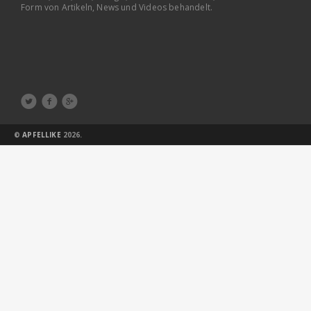
Form von Artikeln, News und Videos behandelt.



©
APFELLIKE
2026.