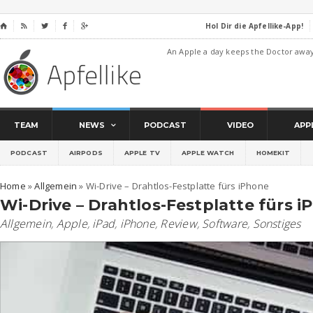
Hol Dir die Apfellike-App!
⌂




An Apple a day keeps the Doctor awa
TEAM
NEWS
PODCAST
VIDEO
APP
PODCAST
AIRPODS
APPLE TV
APPLE WATCH
HOMEKIT
Home
»
Allgemein
»
Wi-Drive – Drahtlos-Festplatte fürs iPhone
Wi-Drive – Drahtlos-Festplatte fürs 
Allgemein
,
Apple
,
iPad
,
iPhone
,
Review
,
Software
,
Sonstiges