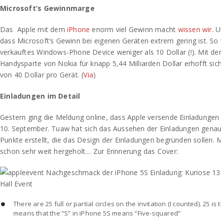
Microsoft’s Gewinnmarge
Das Apple mit dem
iPhone
enorm viel Gewinn macht
wissen wir.
Un
dass Microsoft’s Gewinn bei eigenen Geräten extrem gering ist. So
verkauftes Windows-Phone Device weniger als 10 Dollar (!). Mit d
Handysparte von Nokia für knapp 5,44 Milliarden Dollar erhofft si
von 40 Dollar pro Gerät. (
Via
)
Einladungen im Detail
Gestern ging die Meldung online, dass Apple versende Einladungen 
10. September. Tuaw hat sich das Aussehen der Einladungen gena
Punkte erstellt, die das Design der Einladungen begründen sollen.
schon sehr weit hergeholt… Zur Erinnerung das Cover:
There are 25 full or partial circles on the invitation (I counted). 25 is
means that the “S” in iPhone 5S means “Five-squared”