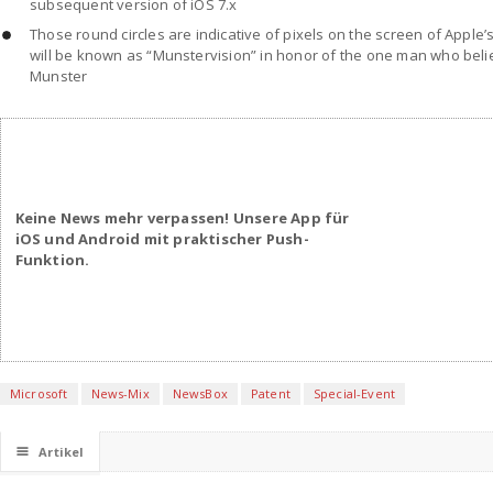
subsequent version of iOS 7.x
Those round circles are indicative of pixels on the screen of Apple
will be known as “Munstervision” in honor of the one man who beli
Munster
Keine News mehr verpassen! Unsere App für
iOS und Android mit praktischer Push-
Funktion.
Microsoft
News-Mix
NewsBox
Patent
Special-Event
☰
Artikel