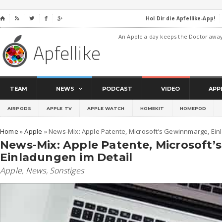
Hol Dir die Apfellike-App!
⌂




An Apple a day keeps the Doctor awa
TEAM
NEWS
PODCAST
VIDEO
APP
AIRPODS
APPLE TV
APPLE WATCH
HOMEKIT
HOMEPOD
Home
»
Apple
»
News-Mix: Apple Patente, Microsoft’s Gewinnmarge, Ein
News-Mix: Apple Patente, Microsoft
Einladungen im Detail
Apple
,
News
,
Sonstiges