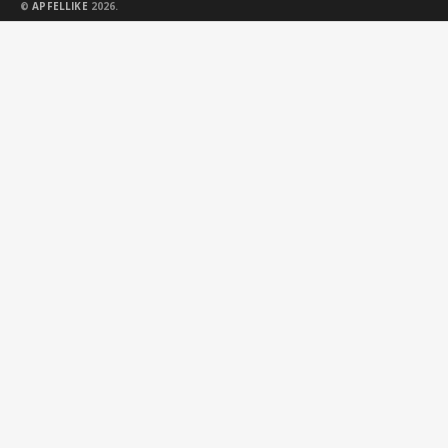
©
APFELLIKE
2026.