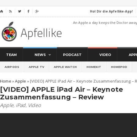
Hol Dir die Apfellike-App!
⌂




An Apple a day keeps the Doctor awa
TEAM
NEWS
PODCAST
VIDEO
APP
AIRPODS
APPLE TV
APPLE WATCH
HOMEKIT
HOMEPOD
Home
»
Apple
»
[VIDEO] APPLE iPad Air – Keynote Zusammenfassung – 
[VIDEO] APPLE iPad Air – Keynote
Zusammenfassung – Review
Apple
,
iPad
,
Video