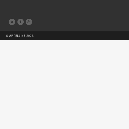



©
APFELLIKE
2026.