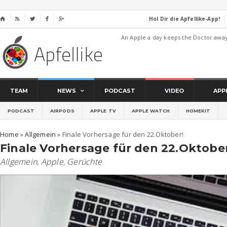
Hol Dir die Apfellike-App!
⌂




An Apple a day keeps the Doctor awa
TEAM
NEWS
PODCAST
VIDEO
APP
PODCAST
AIRPODS
APPLE TV
APPLE WATCH
HOMEKIT
Home
»
Allgemein
»
Finale Vorhersage für den 22.Oktober!
Finale Vorhersage für den 22.Oktober
Allgemein
,
Apple
,
Gerüchte