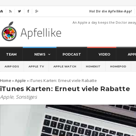
Hol Dir die Apfellike-App!
⌂




An Apple a day keeps the Doctor awa
TEAM
NEWS
PODCAST
VIDEO
APP
AIRPODS
APPLE TV
APPLE WATCH
HOMEKIT
HOMEPOD
Home
»
Apple
»
iTunes Karten: Erneut viele Rabatte
iTunes Karten: Erneut viele Rabatte
Apple
,
Sonstiges