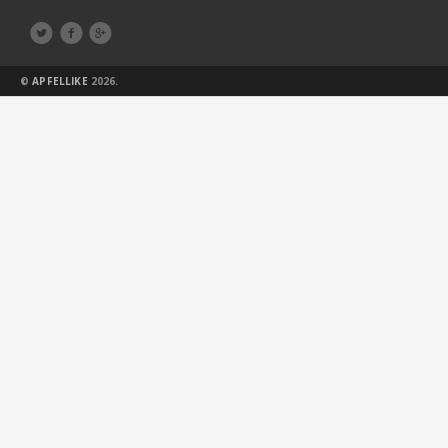



©
APFELLIKE
2026.