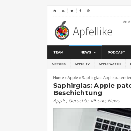
⌂




An A
TEAM
NEWS
PODCAST
AIRPODS
APPLE TV
APPLE WATCH
Home
»
Apple
»
Saphirglas: Apple patenti
Saphirglas: Apple pat
Beschichtung
Apple
,
Gerüchte
,
iPhone
,
News