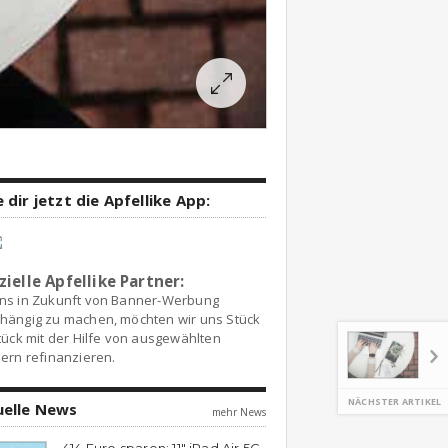
 dir jetzt die Apfellike App:
zielle Apfellike Partner:
ns in Zukunft von Banner-Werbung
hängig zu machen, möchten wir uns Stück
tück mit der Hilfe von ausgewählten
ern refinanzieren.
NÄCHSTER ARTIKEL
uelle News
mehr News
414 Euro sparen: 11″ iPad Air 5G