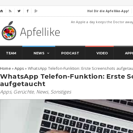
Hol Dir die Apfellike-App!
⌂




An Apple a day keeps the Doctor awa
TEAM
NEWS
PODCAST
VIDEO
APP
Home
»
Apps
»
WhatsApp Telefon-Funktion: Erste Screenshots aufgetau
WhatsApp Telefon-Funktion: Erste S
aufgetaucht
Apps
,
Gerüchte
,
News
,
Sonstiges