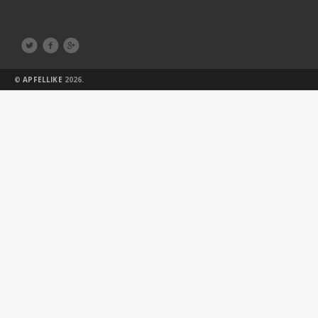



©
APFELLIKE
2026.