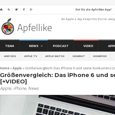
Hol Dir die Apfellike-App!
⌂




An Apple a day keeps the Doctor awa
TEAM
NEWS
PODCAST
VIDEO
APP
AIRPODS
APPLE TV
APPLE WATCH
HOMEKIT
HOMEPOD
Home
»
Apple
»
Größenvergleich: Das iPhone 6 und seine Konkurrenz [
Größenvergleich: Das iPhone 6 und s
[+VIDEO]
Apple
,
iPhone
,
News