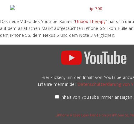
Das neue Video des Youtube-Kanals “
Unbox Therapy
” hat sich dar
auf dem asiatischen Markt aufgetauchten iPhone 6 Silikon-Hülle a
dem iPhone 5S, dem Nexus 5 und dem Note 3 verglichen.
„iPhone
6
Case
Leak
Hands-
on
(vs
Hier klicken, um den Inhalt von YouTube anzuz
iPhone
5s,
Erfahre mehr in der
Datenschutzerklärung von 
Nexus
5,
Note
Inhalt von YouTube immer anzeigen
3)“
von
YouTube
anzeigen
„iPhone 6 Case Leak Hands-on (vs iPhone 5s, Ne