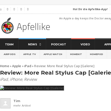
Hol Dir die Apfellike-App!
⌂




An Apple a day keeps the Doctor awa
TEAM
NEWS
PODCAST
VIDEO
APP
AIRPODS
APPLE TV
APPLE WATCH
HOMEKIT
HOMEPOD
Home
»
Apple
»
iPad
»
Review: More Real Stylus Cap [Galerie]
Review: More Real Stylus Cap [Galerie
iPad
,
iPhone
,
Review
Tim
mehr Artikel