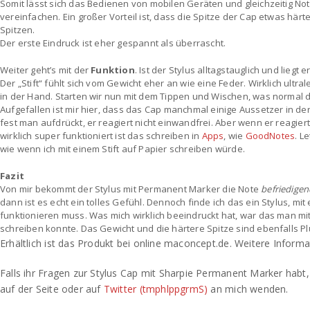
Somit lässt sich das Bedienen von mobilen Geräten und gleichzeitig No
vereinfachen. Ein großer Vorteil ist, dass die Spitze der Cap etwas härte
Spitzen.
Der erste Eindruck ist eher gespannt als überrascht.
Weiter geht’s mit der
Funktion
. Ist der Stylus alltagstauglich und liegt 
Der „Stift“ fühlt sich vom Gewicht eher an wie eine Feder. Wirklich ultral
in der Hand. Starten wir nun mit dem Tippen und Wischen, was normal de
Aufgefallen ist mir hier, dass das Cap manchmal einige Aussetzer in de
fest man aufdrückt, er reagiert nicht einwandfrei. Aber wenn er reagie
wirklich super funktioniert ist das schreiben in
Apps
, wie
GoodNotes
. L
wie wenn ich mit einem Stift auf Papier schreiben würde.
Fazit
Von mir bekommt der Stylus mit Permanent Marker die Note
befriedige
dann ist es echt ein tolles Gefühl. Dennoch finde ich das ein Stylus, mit
funktionieren muss. Was mich wirklich beeindruckt hat, war das man m
schreiben konnte. Das Gewicht und die härtere Spitze sind ebenfalls P
Erhältlich ist das Produkt bei online maconcept.de. Weitere Informa
Falls ihr Fragen zur Stylus Cap mit Sharpie Permanent Marker habt, 
auf der Seite oder auf
Twitter (tmphlppgrmS)
an mich wenden.